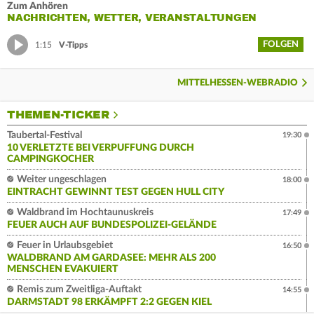
Zum Anhören
NACHRICHTEN, WETTER, VERANSTALTUNGEN
FOLGEN
1:15
V-Tipps
MITTELHESSEN-WEBRADIO
THEMEN-TICKER
Taubertal-Festival
19:30
10 VERLETZTE BEI VERPUFFUNG DURCH
CAMPINGKOCHER
Weiter ungeschlagen
18:00
EINTRACHT GEWINNT TEST GEGEN HULL CITY
Waldbrand im Hochtaunuskreis
17:49
FEUER AUCH AUF BUNDESPOLIZEI-GELÄNDE
Feuer in Urlaubsgebiet
16:50
WALDBRAND AM GARDASEE: MEHR ALS 200
MENSCHEN EVAKUIERT
Remis zum Zweitliga-Auftakt
14:55
DARMSTADT 98 ERKÄMPFT 2:2 GEGEN KIEL