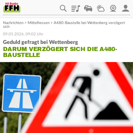
Playlist
Staupilot
Wetter
Webcam
Mein
Nachrichten
>
Mittelhessen
>
A480-Baustelle bei Wettenberg verzögert
sich
09.05.2026, 09:02 Uhr
Geduld gefragt bei Wettenberg
DARUM VERZÖGERT SICH DIE A480-
BAUSTELLE