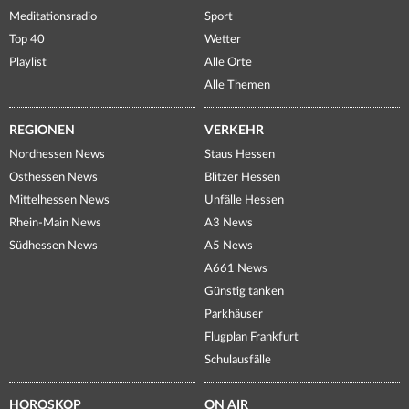
Meditationsradio
Sport
Top 40
Wetter
Playlist
Alle Orte
Alle Themen
REGIONEN
VERKEHR
Nordhessen News
Staus Hessen
Osthessen News
Blitzer Hessen
Mittelhessen News
Unfälle Hessen
Rhein-Main News
A3 News
Südhessen News
A5 News
A661 News
Günstig tanken
Parkhäuser
Flugplan Frankfurt
Schulausfälle
HOROSKOP
ON AIR