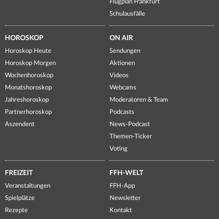
Flugplan Frankfurt
Schulausfälle
HOROSKOP
ON AIR
Horoskop Heute
Sendungen
Horoskop Morgen
Aktionen
Wochenhoroskop
Videos
Monatshoroskop
Webcams
Jahreshoroskop
Moderatoren & Team
Partnerhoroskop
Podcasts
Aszendent
News-Podcast
Themen-Ticker
Voting
FREIZEIT
FFH-WELT
Veranstaltungen
FFH-App
Spielplätze
Newsletter
Rezepte
Kontakt