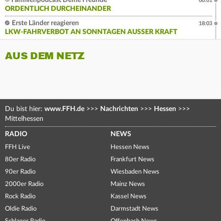
Familienpodcast Deine Freunde
00:01
ORDENTLICH DURCHEINANDER
Erste Länder reagieren
18:03
LKW-FAHRVERBOT AN SONNTAGEN AUSSER KRAFT
AUS DEM NETZ
Du bist hier:
www.FFH.de
>>>
Nachrichten
>>>
Hessen
>>>
Mittelhessen
RADIO
NEWS
FFH Live
Hessen News
80er Radio
Frankfurt News
90er Radio
Wiesbaden News
2000er Radio
Mainz News
Rock Radio
Kassel News
Oldie Radio
Darmstadt News