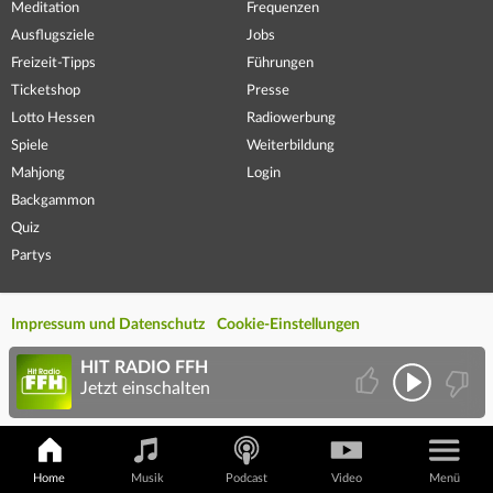
Meditation
Frequenzen
Ausflugsziele
Jobs
Freizeit-Tipps
Führungen
Ticketshop
Presse
Lotto Hessen
Radiowerbung
Spiele
Weiterbildung
Mahjong
Login
Backgammon
Quiz
Partys
Impressum und Datenschutz
Cookie-Einstellungen
HIT RADIO FFH
Jetzt einschalten
Home
Musik
Podcast
Video
Menü