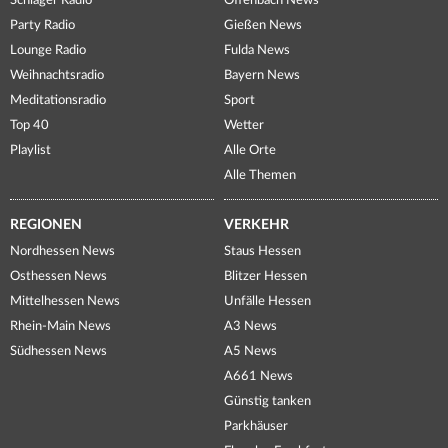
Schlager Radio
Offenbach News
Party Radio
Gießen News
Lounge Radio
Fulda News
Weihnachtsradio
Bayern News
Meditationsradio
Sport
Top 40
Wetter
Playlist
Alle Orte
Alle Themen
REGIONEN
VERKEHR
Nordhessen News
Staus Hessen
Osthessen News
Blitzer Hessen
Mittelhessen News
Unfälle Hessen
Rhein-Main News
A3 News
Südhessen News
A5 News
A661 News
Günstig tanken
Parkhäuser