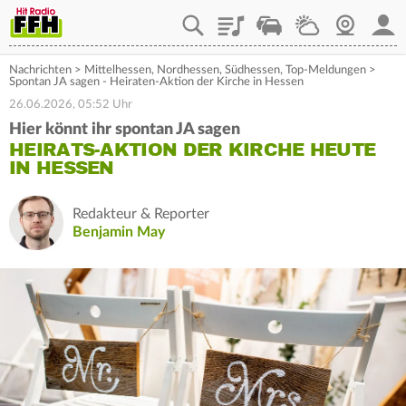
Playlist
Staupilot
Wetter
Webcam
Mein
Nachrichten
>
Mittelhessen
,
Nordhessen
,
Südhessen
,
Top-Meldungen
>
Spontan JA sagen - Heiraten-Aktion der Kirche in Hessen
26.06.2026, 05:52 Uhr
Hier könnt ihr spontan JA sagen
HEIRATS-AKTION DER KIRCHE HEUTE
IN HESSEN
Redakteur & Reporter
Benjamin May