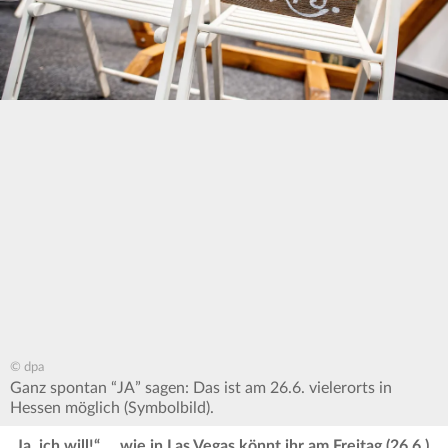
© dpa
Ganz spontan “JA” sagen: Das ist am 26.6. vielerorts in
Hessen möglich (Symbolbild).
„Ja, ich will!“ … wie in Las Vegas könnt ihr am Freitag (26.6.)