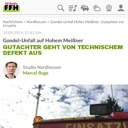
Playlist
Staupilot
Wetter
Webcam
Mein
Nachrichten
>
Nordhessen
>
Gondel-Unfall Hoher Meißner: Gutachten zur
Ursache
13.09.2019, 11:41 Uhr
Gondel-Unfall auf Hohem Meißner
GUTACHTER GEHT VON TECHNISCHEM
DEFEKT AUS
Studio Nordhessen
Marcel Ruge