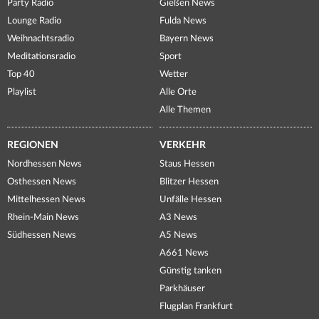
Party Radio
Gießen News
Lounge Radio
Fulda News
Weihnachtsradio
Bayern News
Meditationsradio
Sport
Top 40
Wetter
Playlist
Alle Orte
Alle Themen
REGIONEN
VERKEHR
Nordhessen News
Staus Hessen
Osthessen News
Blitzer Hessen
Mittelhessen News
Unfälle Hessen
Rhein-Main News
A3 News
Südhessen News
A5 News
A661 News
Günstig tanken
Parkhäuser
Flugplan Frankfurt