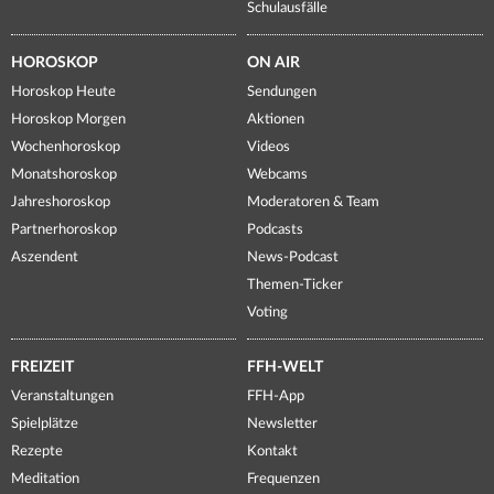
Schulausfälle
HOROSKOP
ON AIR
Horoskop Heute
Sendungen
Horoskop Morgen
Aktionen
Wochenhoroskop
Videos
Monatshoroskop
Webcams
Jahreshoroskop
Moderatoren & Team
Partnerhoroskop
Podcasts
Aszendent
News-Podcast
Themen-Ticker
Voting
FREIZEIT
FFH-WELT
Veranstaltungen
FFH-App
Spielplätze
Newsletter
Rezepte
Kontakt
Meditation
Frequenzen