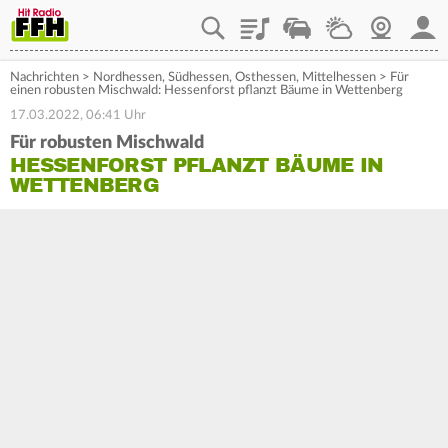
Playlist
Staupilot
Wetter
Webcam
Mein
Nachrichten
>
Nordhessen
,
Südhessen
,
Osthessen
,
Mittelhessen
>
Für
einen robusten Mischwald: Hessenforst pflanzt Bäume in Wettenberg
17.03.2022, 06:41 Uhr
Für robusten Mischwald
HESSENFORST PFLANZT BÄUME IN
WETTENBERG