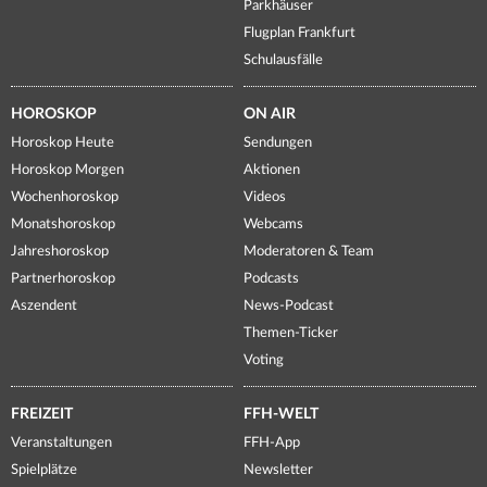
Parkhäuser
Flugplan Frankfurt
Schulausfälle
HOROSKOP
ON AIR
Horoskop Heute
Sendungen
Horoskop Morgen
Aktionen
Wochenhoroskop
Videos
Monatshoroskop
Webcams
Jahreshoroskop
Moderatoren & Team
Partnerhoroskop
Podcasts
Aszendent
News-Podcast
Themen-Ticker
Voting
FREIZEIT
FFH-WELT
Veranstaltungen
FFH-App
Spielplätze
Newsletter