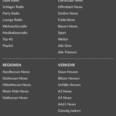
Oldie Radio
Darmstadt News
Schlager Radio
Offenbach News
Party Radio
Gießen News
Lounge Radio
Fulda News
Weihnachtsradio
Bayern News
Meditationsradio
Sport
Top 40
Wetter
Playlist
Alle Orte
Alle Themen
REGIONEN
VERKEHR
Nordhessen News
Staus Hessen
Osthessen News
Blitzer Hessen
Mittelhessen News
Unfälle Hessen
Rhein-Main News
A3 News
Südhessen News
A5 News
A661 News
Günstig tanken