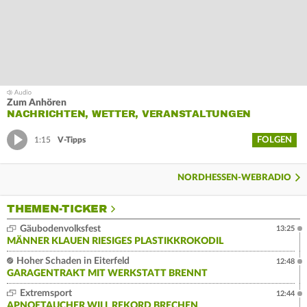
Zum Anhören
NACHRICHTEN, WETTER, VERANSTALTUNGEN
FOLGEN
1:15
V-Tipps
NORDHESSEN-WEBRADIO
THEMEN-TICKER
Gäubodenvolksfest
13:25
MÄNNER KLAUEN RIESIGES PLASTIKKROKODIL
Hoher Schaden in Eiterfeld
12:48
GARAGENTRAKT MIT WERKSTATT BRENNT
Extremsport
12:44
APNOETAUCHER WILL REKORD BRECHEN