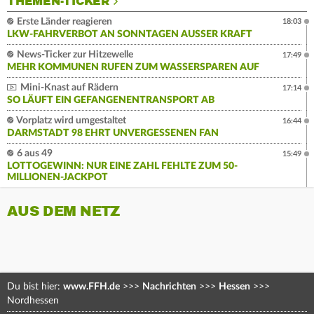
THEMEN-TICKER
Erste Länder reagieren
18:03
LKW-FAHRVERBOT AN SONNTAGEN AUSSER KRAFT
News-Ticker zur Hitzewelle
17:49
MEHR KOMMUNEN RUFEN ZUM WASSERSPAREN AUF
Mini-Knast auf Rädern
17:14
SO LÄUFT EIN GEFANGENENTRANSPORT AB
Vorplatz wird umgestaltet
16:44
DARMSTADT 98 EHRT UNVERGESSENEN FAN
6 aus 49
15:49
LOTTOGEWINN: NUR EINE ZAHL FEHLTE ZUM 50-
MILLIONEN-JACKPOT
AUS DEM NETZ
Du bist hier:
www.FFH.de
>>>
Nachrichten
>>>
Hessen
>>>
Nordhessen