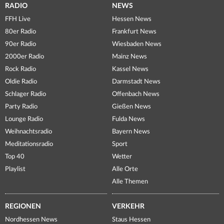
RADIO
NEWS
FFH Live
Hessen News
80er Radio
Frankfurt News
90er Radio
Wiesbaden News
2000er Radio
Mainz News
Rock Radio
Kassel News
Oldie Radio
Darmstadt News
Schlager Radio
Offenbach News
Party Radio
Gießen News
Lounge Radio
Fulda News
Weihnachtsradio
Bayern News
Meditationsradio
Sport
Top 40
Wetter
Playlist
Alle Orte
Alle Themen
REGIONEN
VERKEHR
Nordhessen News
Staus Hessen