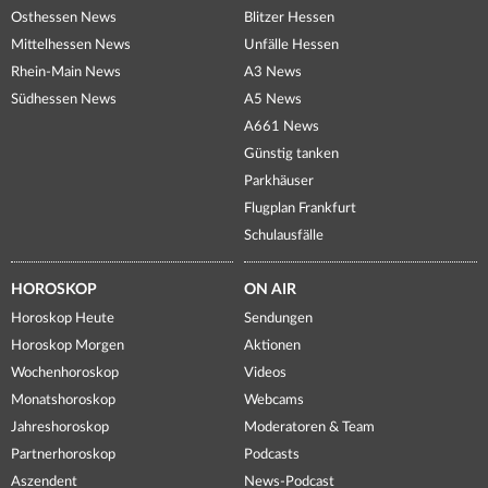
Osthessen News
Blitzer Hessen
Mittelhessen News
Unfälle Hessen
Rhein-Main News
A3 News
Südhessen News
A5 News
A661 News
Günstig tanken
Parkhäuser
Flugplan Frankfurt
Schulausfälle
HOROSKOP
ON AIR
Horoskop Heute
Sendungen
Horoskop Morgen
Aktionen
Wochenhoroskop
Videos
Monatshoroskop
Webcams
Jahreshoroskop
Moderatoren & Team
Partnerhoroskop
Podcasts
Aszendent
News-Podcast