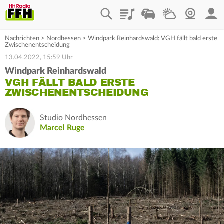
Playlist
Staupilot
Wetter
Webcam
Mein
Nachrichten
>
Nordhessen
>
Windpark Reinhardswald: VGH fällt bald erste
Zwischenentscheidung
13.04.2022, 15:59 Uhr
Windpark Reinhardswald
VGH FÄLLT BALD ERSTE
ZWISCHENENTSCHEIDUNG
Studio Nordhessen
Marcel Ruge