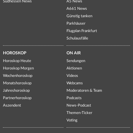
Südhessen News
A5 News
A661 News
Günstig tanken
Parkhäuser
Flugplan Frankfurt
Schulausfälle
HOROSKOP
ON AIR
Horoskop Heute
Sendungen
Horoskop Morgen
Aktionen
Wochenhoroskop
Videos
Monatshoroskop
Webcams
Jahreshoroskop
Moderatoren & Team
Partnerhoroskop
Podcasts
Aszendent
News-Podcast
Themen-Ticker
Voting