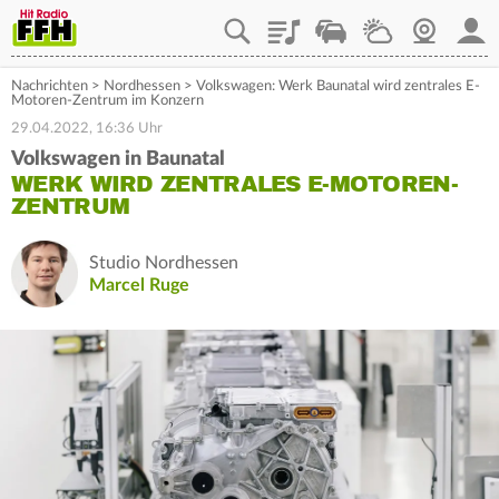
Playlist
Staupilot
Wetter
Webcam
Mein
Nachrichten
>
Nordhessen
>
Volkswagen: Werk Baunatal wird zentrales E-
Motoren-Zentrum im Konzern
29.04.2022, 16:36 Uhr
Volkswagen in Baunatal
WERK WIRD ZENTRALES E-MOTOREN-
ZENTRUM
Studio Nordhessen
Marcel Ruge