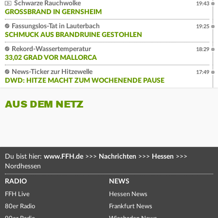
Schwarze Rauchwolke
19:43
GROSSBRAND IN GERNSHEIM
Fassungslos-Tat in Lauterbach
19:25
SCHMUCK AUS BRANDRUINE GESTOHLEN
Rekord-Wassertemperatur
18:29
33,02 GRAD VOR MALLORCA
News-Ticker zur Hitzewelle
17:49
DWD: HITZE MACHT ZUM WOCHENENDE PAUSE
AUS DEM NETZ
Du bist hier:
www.FFH.de
>>>
Nachrichten
>>>
Hessen
>>>
Nordhessen
RADIO
NEWS
FFH Live
Hessen News
80er Radio
Frankfurt News