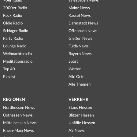
90er Radio
Wiesbaden News
2000er Radio
Mainz News
Rock Radio
Kassel News
Oldie Radio
Darmstadt News
Schlager Radio
Offenbach News
Party Radio
Gießen News
Lounge Radio
Fulda News
Weihnachtsradio
Bayern News
Meditationsradio
Sport
Top 40
Wetter
Playlist
Alle Orte
Alle Themen
REGIONEN
VERKEHR
Nordhessen News
Staus Hessen
Osthessen News
Blitzer Hessen
Mittelhessen News
Unfälle Hessen
Rhein-Main News
A3 News