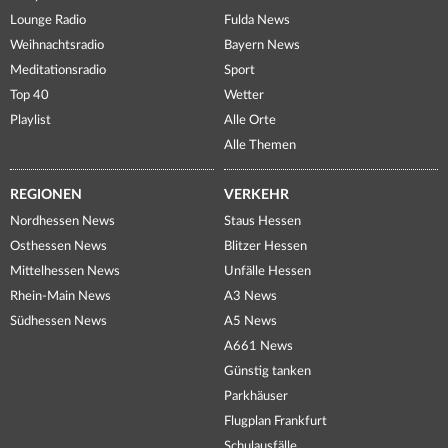
Lounge Radio
Fulda News
Weihnachtsradio
Bayern News
Meditationsradio
Sport
Top 40
Wetter
Playlist
Alle Orte
Alle Themen
REGIONEN
VERKEHR
Nordhessen News
Staus Hessen
Osthessen News
Blitzer Hessen
Mittelhessen News
Unfälle Hessen
Rhein-Main News
A3 News
Südhessen News
A5 News
A661 News
Günstig tanken
Parkhäuser
Flugplan Frankfurt
Schulausfälle