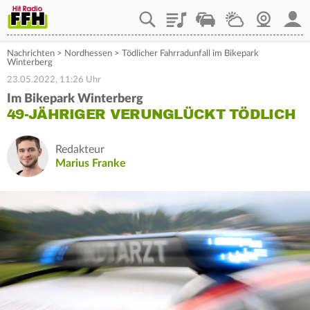
Playlist
Staupilot
Wetter
Webcam
Mein
Nachrichten
>
Nordhessen
>
Tödlicher Fahrradunfall im Bikepark
Winterberg
23.05.2022, 11:26 Uhr
Im Bikepark Winterberg
49-JÄHRIGER VERUNGLÜCKT TÖDLICH
Redakteur
Marius Franke