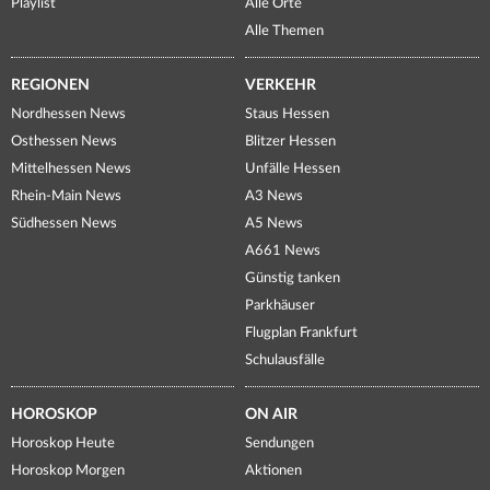
Playlist
Alle Orte
Alle Themen
REGIONEN
VERKEHR
Nordhessen News
Staus Hessen
Osthessen News
Blitzer Hessen
Mittelhessen News
Unfälle Hessen
Rhein-Main News
A3 News
Südhessen News
A5 News
A661 News
Günstig tanken
Parkhäuser
Flugplan Frankfurt
Schulausfälle
HOROSKOP
ON AIR
Horoskop Heute
Sendungen
Horoskop Morgen
Aktionen