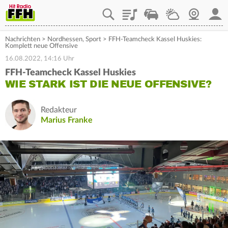
Playlist
Staupilot
Wetter
Webcam
Mein
Nachrichten
>
Nordhessen
,
Sport
>
FFH-Teamcheck Kassel Huskies:
Komplett neue Offensive
16.08.2022, 14:16 Uhr
FFH-Teamcheck Kassel Huskies
WIE STARK IST DIE NEUE OFFENSIVE?
Redakteur
Marius Franke