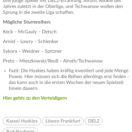
drei junge Spieler mit DEL2-Erfahrung. Alroth, Rookie des
Jahres zuletzt in der Oberliga, und Tschwanow wollen den
Sprung in die zweite Liga schaffen.
Mögliche Sturmreihen:
Keck – McGauly – Detsch
Arniel – Lowry – Schlenker
Sykora – Weidner – Spitzner
Preto – Mieszkowski/Reuß – Alroth/Tschwanow
Fazit: Die Huskies haben kräftig investiert und jede Menge
Power. Hier müssen sich die Reihen allerdings erst finden -
das kann auch in die ersten Wochen der neuen Spielzeit
hinein dauern.
Hier gehts zu den Verteidigern
Kassel Huskies
Löwen Frankfurt
DEL2
Bad Nauheim