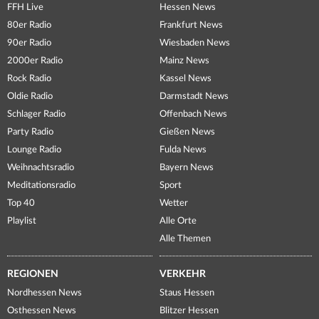
FFH Live
Hessen News
80er Radio
Frankfurt News
90er Radio
Wiesbaden News
2000er Radio
Mainz News
Rock Radio
Kassel News
Oldie Radio
Darmstadt News
Schlager Radio
Offenbach News
Party Radio
Gießen News
Lounge Radio
Fulda News
Weihnachtsradio
Bayern News
Meditationsradio
Sport
Top 40
Wetter
Playlist
Alle Orte
Alle Themen
REGIONEN
VERKEHR
Nordhessen News
Staus Hessen
Osthessen News
Blitzer Hessen