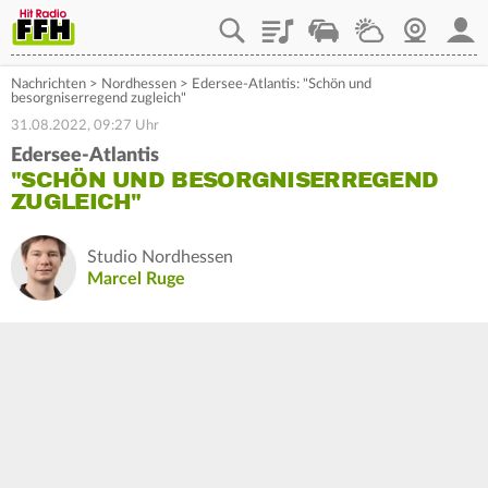
Playlist
Staupilot
Wetter
Webcam
Mein
Nachrichten
>
Nordhessen
>
Edersee-Atlantis: "Schön und
besorgniserregend zugleich"
31.08.2022, 09:27 Uhr
Edersee-Atlantis
"SCHÖN UND BESORGNISERREGEND
ZUGLEICH"
Studio Nordhessen
Marcel Ruge