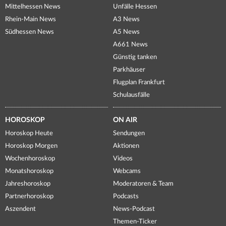
Mittelhessen News
Unfälle Hessen
Rhein-Main News
A3 News
Südhessen News
A5 News
A661 News
Günstig tanken
Parkhäuser
Flugplan Frankfurt
Schulausfälle
HOROSKOP
ON AIR
Horoskop Heute
Sendungen
Horoskop Morgen
Aktionen
Wochenhoroskop
Videos
Monatshoroskop
Webcams
Jahreshoroskop
Moderatoren & Team
Partnerhoroskop
Podcasts
Aszendent
News-Podcast
Themen-Ticker