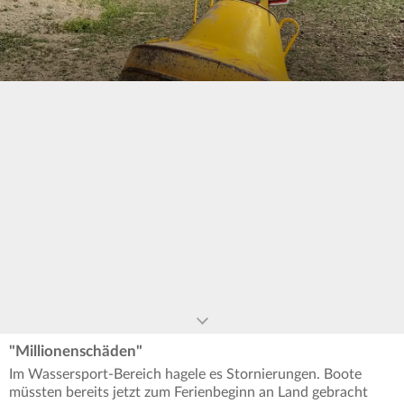
0
seconds
of
0
seconds
"Millionenschäden"
Im Wassersport-Bereich hagele es Stornierungen. Boote
müssten bereits jetzt zum Ferienbeginn an Land gebracht