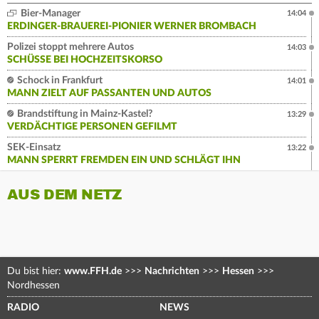
Bier-Manager
14:04
ERDINGER-BRAUEREI-PIONIER WERNER BROMBACH
Polizei stoppt mehrere Autos
14:03
SCHÜSSE BEI HOCHZEITSKORSO
Schock in Frankfurt
14:01
MANN ZIELT AUF PASSANTEN UND AUTOS
Brandstiftung in Mainz-Kastel?
13:29
VERDÄCHTIGE PERSONEN GEFILMT
SEK-Einsatz
13:22
MANN SPERRT FREMDEN EIN UND SCHLÄGT IHN
AUS DEM NETZ
Du bist hier:
www.FFH.de
>>>
Nachrichten
>>>
Hessen
>>>
Nordhessen
RADIO
NEWS