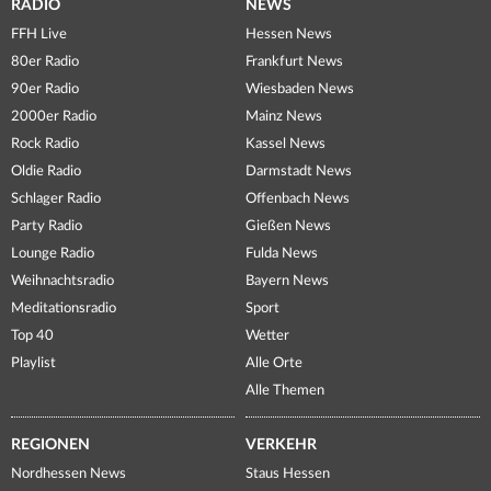
RADIO
NEWS
FFH Live
Hessen News
80er Radio
Frankfurt News
90er Radio
Wiesbaden News
2000er Radio
Mainz News
Rock Radio
Kassel News
Oldie Radio
Darmstadt News
Schlager Radio
Offenbach News
Party Radio
Gießen News
Lounge Radio
Fulda News
Weihnachtsradio
Bayern News
Meditationsradio
Sport
Top 40
Wetter
Playlist
Alle Orte
Alle Themen
REGIONEN
VERKEHR
Nordhessen News
Staus Hessen