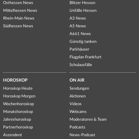
Osthessen News
Blitzer Hessen
Mittelhessen News
Unfälle Hessen
Rhein-Main News
A3 News
Südhessen News
A5 News
A661 News
Günstig tanken
Parkhäuser
Flugplan Frankfurt
Schulausfälle
HOROSKOP
ON AIR
Horoskop Heute
Sendungen
Horoskop Morgen
Aktionen
Wochenhoroskop
Videos
Monatshoroskop
Webcams
Jahreshoroskop
Moderatoren & Team
Partnerhoroskop
Podcasts
Aszendent
News-Podcast