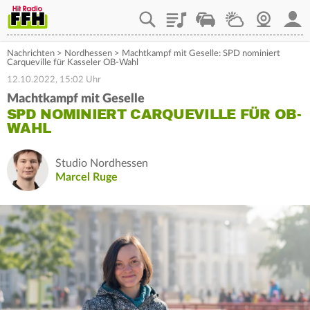
Playlist
Staupilot
Wetter
Webcam
Mein
Nachrichten
>
Nordhessen
>
Machtkampf mit Geselle: SPD nominiert
Carqueville für Kasseler OB-Wahl
12.10.2022, 15:02 Uhr
Machtkampf mit Geselle
SPD NOMINIERT CARQUEVILLE FÜR OB-
WAHL
Studio Nordhessen
Marcel Ruge