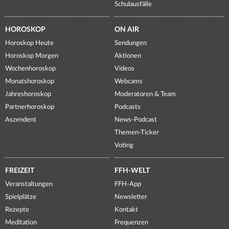
Schulausfälle
HOROSKOP
ON AIR
Horoskop Heute
Sendungen
Horoskop Morgen
Aktionen
Wochenhoroskop
Videos
Monatshoroskop
Webcams
Jahreshoroskop
Moderatoren & Team
Partnerhoroskop
Podcasts
Aszendent
News-Podcast
Themen-Ticker
Voting
FREIZEIT
FFH-WELT
Veranstaltungen
FFH-App
Spielplätze
Newsletter
Rezepte
Kontakt
Meditation
Frequenzen