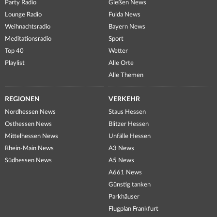
Party Radio
Gießen News
Lounge Radio
Fulda News
Weihnachtsradio
Bayern News
Meditationsradio
Sport
Top 40
Wetter
Playlist
Alle Orte
Alle Themen
REGIONEN
VERKEHR
Nordhessen News
Staus Hessen
Osthessen News
Blitzer Hessen
Mittelhessen News
Unfälle Hessen
Rhein-Main News
A3 News
Südhessen News
A5 News
A661 News
Günstig tanken
Parkhäuser
Flugplan Frankfurt