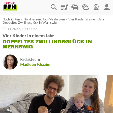
Playlist
Staupilot
Wetter
Webcam
Mein
Nachrichten
>
Nordhessen
,
Top-Meldungen
>
Vier Kinder in einem Jahr:
Doppeltes Zwillingsglück in Wernswig
03.11.2022, 10:15 Uhr
Vier Kinder in einem Jahr
DOPPELTES ZWILLINGSGLÜCK IN
WERNSWIG
Redakteurin
Madleen Khazim