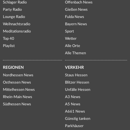
Schlager Radio
Offenbach News
Party Radio
Gießen News
Lounge Radio
Fulda News
Weihnachtsradio
Bayern News
Meditationsradio
Sport
Top 40
Wetter
Playlist
Alle Orte
Alle Themen
REGIONEN
VERKEHR
Nordhessen News
Staus Hessen
Osthessen News
Blitzer Hessen
Mittelhessen News
Unfälle Hessen
Rhein-Main News
A3 News
Südhessen News
A5 News
A661 News
Günstig tanken
Parkhäuser