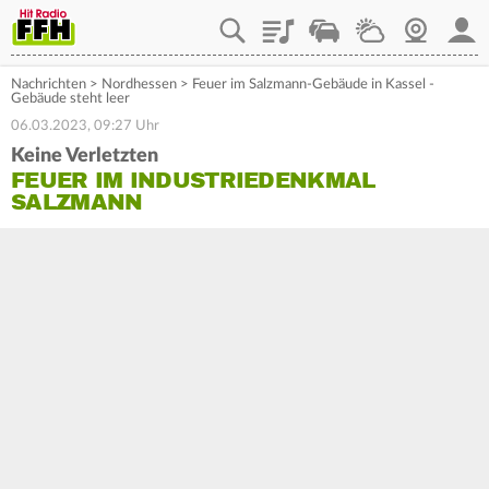
Playlist
Staupilot
Wetter
Webcam
Mein
Nachrichten
>
Nordhessen
>
Feuer im Salzmann-Gebäude in Kassel -
Gebäude steht leer
06.03.2023, 09:27 Uhr
Keine Verletzten
FEUER IM INDUSTRIEDENKMAL
SALZMANN