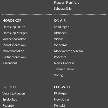
Flugplan Frankfurt
Schulausfälle
HOROSKOP
ON AIR
Horoskop Heute
Sendungen
Horoskop Morgen
Aktionen
Wochenhoroskop
Videos
Monatshoroskop
Webcams
Jahreshoroskop
Moderatoren & Team
Partnerhoroskop
Podcasts
Aszendent
News-Podcast
Themen-Ticker
Voting
FREIZEIT
FFH-WELT
Veranstaltungen
FFH-App
Spielplätze
Newsletter
Rezepte
Kontakt