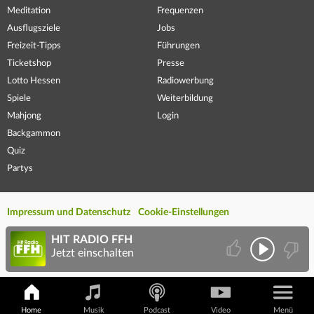
Meditation
Frequenzen
Ausflugsziele
Jobs
Freizeit-Tipps
Führungen
Ticketshop
Presse
Lotto Hessen
Radiowerbung
Spiele
Weiterbildung
Mahjong
Login
Backgammon
Quiz
Partys
Impressum und Datenschutz
Cookie-Einstellungen
HIT RADIO FFH
Jetzt einschalten
Home
Musik
Podcast
Video
Menü