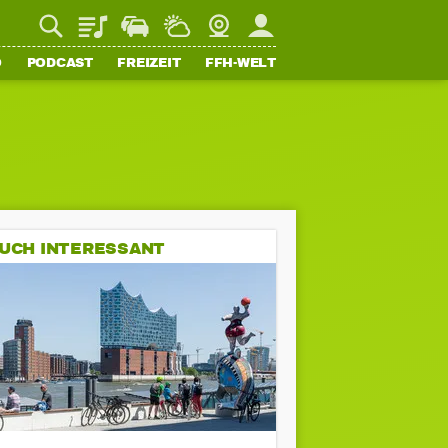
Playlist
Staupilot
Wetter
Webcam
Mein FFH
O
PODCAST
FREIZEIT
FFH-WELT
UCH INTERESSANT