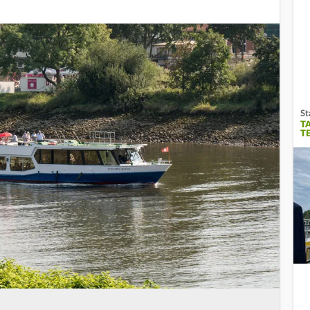
St
T
T