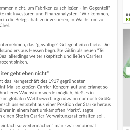
mmen nicht, um Fabriken zu schließen - im Gegenteil",
alte mit Investoren und Finanzanalysten. "Wir kommen,
IH
m in die Belegschaft zu investieren, in Wachstum zu
K
-Chef.
nternehmen, das "gewaltige" Gelegenheiten biete. Die
ständlers aus Hessen begrüßte Gitlin als neuen "Teil
Deal allerdings weiter skeptisch und ließen Carriers
rozent sinken.
iter geht eben nicht"
ht das Kerngeschäft des 1917 gegründeten
nf Mal so großen Carrier-Konzern auf und erlangt so
Schnelleres Wachstum werde möglich, hieß es in
le im globalen Wettbewerb irgendwann nur noch Größe
schluss entsteht aus einer Position der Stärke heraus
ührer in einem hart umkämpften Markt", sagte
einen Sitz im Carrier-Verwaltungsrat erhalten soll.
s "einfach so weitermachen" man zwar emotional