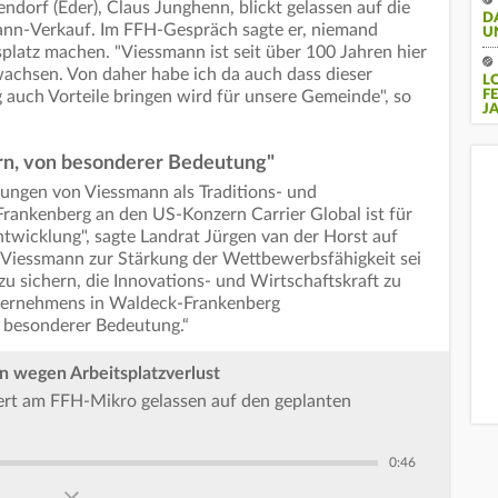
dorf (Eder), Claus Junghenn, blickt gelassen auf die
D
ann-Verkauf. Im FFH-Gespräch sagte er, niemand
U
platz machen. "Viessmann ist seit über 100 Jahren hier
achsen. Von daher habe ich da auch dass dieser
L
auch Vorteile bringen wird für unsere Gemeinde", so
F
J
ern, von besonderer Bedeutung"
sungen von Viessmann als Traditions- und
ankenberg an den US-Konzern Carrier Global ist für
twicklung", sagte Landrat Jürgen van der Horst auf
Viessmann zur Stärkung der Wettbewerbsfähigkeit sei
 zu sichern, die Innovations- und Wirtschaftskraft zu
ternehmens in Waldeck-Frankenberg
n besonderer Bedeutung.“
n wegen Arbeitsplatzverlust
ert am FFH-Mikro gelassen auf den geplanten
0:46