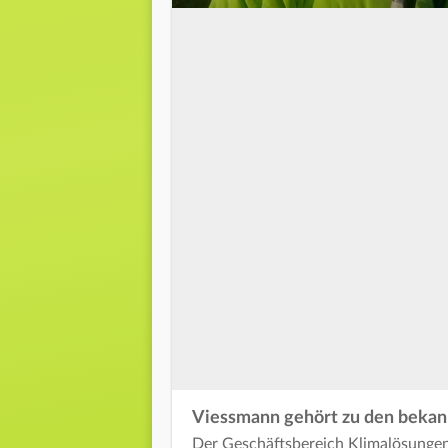
0
seconds
of
0
seconds
Volume
90%
Viessmann gehört zu den beka
Der Geschäftsbereich Klimalösunge