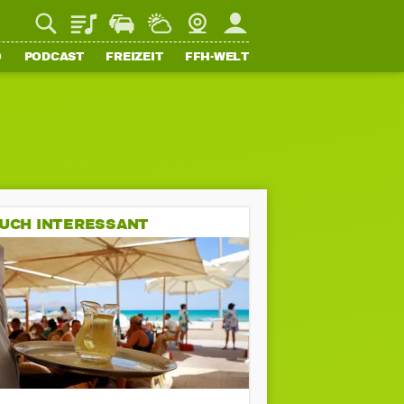
Playlist
Staupilot
Wetter
Webcam
Mein FFH
O
PODCAST
FREIZEIT
FFH-WELT
UCH INTERESSANT