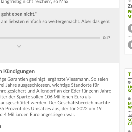
angfristig nicht reichen", so Max.
Z
N
geht eben nicht."
V
am liebsten einfach so weitergemacht. Aber das geht
0:17
en Kündigungen
T
stige Garantien geeinigt, ergänzte Viessmann. So seien
ei Jahre ausgeschlossen, wichtige Standorte für
L
re gesichert und Allendorf an der Eder für zehn Jahre
S
iter der Sparte sollen 106 Millionen Euro als
" ausgeschüttet werden. Der Geschäftsbereich machte
M
W
85 Prozent des Umsatzes aus, der für 2022 um 19
 4 Milliarden Euro angestiegen war.
S
G
n