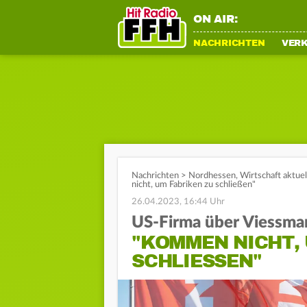
ON AIR:
NACHRICHTEN
VER
Nachrichten
>
Nordhessen
,
Wirtschaft aktuel
nicht, um Fabriken zu schließen"
26.04.2023, 16:44 Uhr
US-Firma über Viessma
"KOMMEN NICHT,
SCHLIESSEN"