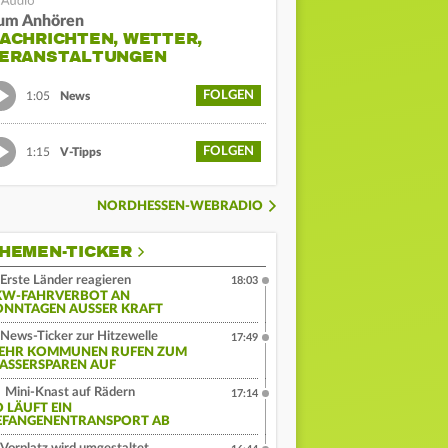
um Anhören
ACHRICHTEN, WETTER,
ERANSTALTUNGEN
FOLGEN
1:05
News
FOLGEN
1:15
V-Tipps
NORDHESSEN-WEBRADIO
HEMEN-TICKER
Erste Länder reagieren
18:03
KW-FAHRVERBOT AN
ONNTAGEN AUSSER KRAFT
News-Ticker zur Hitzewelle
17:49
EHR KOMMUNEN RUFEN ZUM
ASSERSPAREN AUF
Mini-Knast auf Rädern
17:14
O LÄUFT EIN
EFANGENENTRANSPORT AB