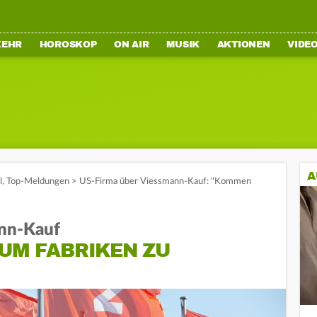
KEHR
HOROSKOP
ON AIR
MUSIK
AKTIONEN
VIDE
A
l
,
Top-Meldungen
>
US-Firma über Viessmann-Kauf: "Kommen
nn-Kauf
 UM FABRIKEN ZU