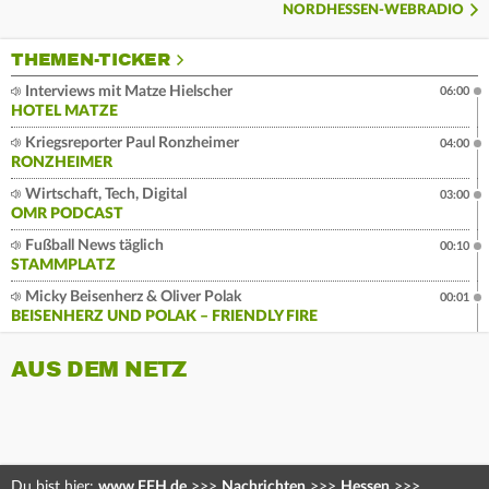
NORDHESSEN-WEBRADIO
THEMEN-TICKER
Interviews mit Matze Hielscher
06:00
HOTEL MATZE
Kriegsreporter Paul Ronzheimer
04:00
RONZHEIMER
Wirtschaft, Tech, Digital
03:00
OMR PODCAST
Fußball News täglich
00:10
STAMMPLATZ
Micky Beisenherz & Oliver Polak
00:01
BEISENHERZ UND POLAK – FRIENDLY FIRE
AUS DEM NETZ
Du bist hier:
www.FFH.de
>>>
Nachrichten
>>>
Hessen
>>>