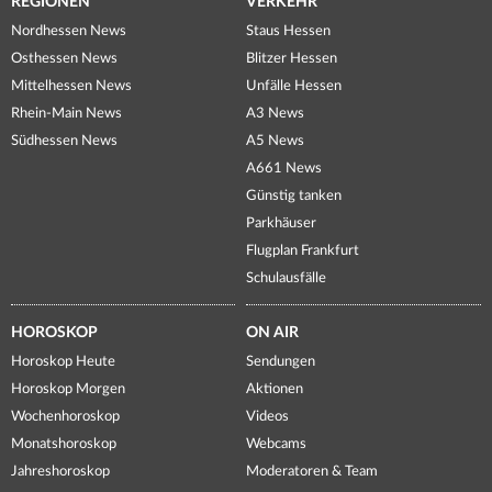
REGIONEN
VERKEHR
Nordhessen News
Staus Hessen
Osthessen News
Blitzer Hessen
Mittelhessen News
Unfälle Hessen
Rhein-Main News
A3 News
Südhessen News
A5 News
A661 News
Günstig tanken
Parkhäuser
Flugplan Frankfurt
Schulausfälle
HOROSKOP
ON AIR
Horoskop Heute
Sendungen
Horoskop Morgen
Aktionen
Wochenhoroskop
Videos
Monatshoroskop
Webcams
Jahreshoroskop
Moderatoren & Team