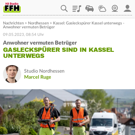
Playlist
Staupilot
Wetter
Webcam
Mein
Nachrichten
>
Nordhessen
>
Kassel: Gasleckspürer Kassel unterwegs -
Anwohner vermuten Betrüger
09.05.2023, 08:54 Uhr
Anwohner vermuten Betrüger
GASLECKSPÜRER SIND IN KASSEL
UNTERWEGS
Studio Nordhessen
Marcel Ruge