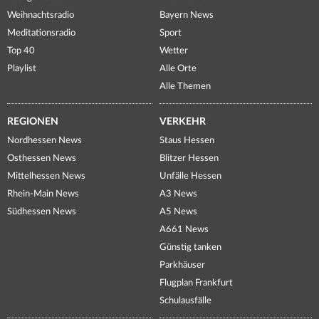
Weihnachtsradio
Bayern News
Meditationsradio
Sport
Top 40
Wetter
Playlist
Alle Orte
Alle Themen
REGIONEN
VERKEHR
Nordhessen News
Staus Hessen
Osthessen News
Blitzer Hessen
Mittelhessen News
Unfälle Hessen
Rhein-Main News
A3 News
Südhessen News
A5 News
A661 News
Günstig tanken
Parkhäuser
Flugplan Frankfurt
Schulausfälle