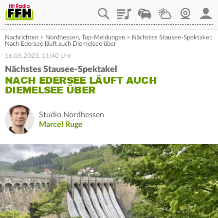
Playlist
Staupilot
Wetter
Webcam
Mein
Nachrichten
>
Nordhessen
,
Top-Meldungen
>
Nächstes Stausee-Spektakel:
Nach Edersee läuft auch Diemelsee über
16.05.2023, 11:40 Uhr
Nächstes Stausee-Spektakel
NACH EDERSEE LÄUFT AUCH
DIEMELSEE ÜBER
Studio Nordhessen
Marcel Ruge