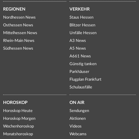
REGIONEN
VERKEHR
Nordhessen News
Staus Hessen
Osthessen News
Blitzer Hessen
Mittelhessen News
Unfälle Hessen
Rhein-Main News
A3 News
Südhessen News
A5 News
A661 News
Günstig tanken
Parkhäuser
Flugplan Frankfurt
Schulausfälle
HOROSKOP
ON AIR
Horoskop Heute
Sendungen
Horoskop Morgen
Aktionen
Wochenhoroskop
Videos
Monatshoroskop
Webcams