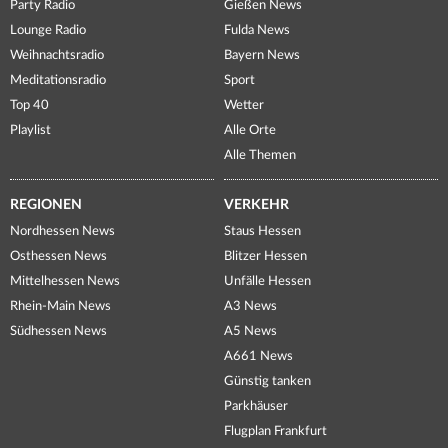
Party Radio
Gießen News
Lounge Radio
Fulda News
Weihnachtsradio
Bayern News
Meditationsradio
Sport
Top 40
Wetter
Playlist
Alle Orte
Alle Themen
REGIONEN
VERKEHR
Nordhessen News
Staus Hessen
Osthessen News
Blitzer Hessen
Mittelhessen News
Unfälle Hessen
Rhein-Main News
A3 News
Südhessen News
A5 News
A661 News
Günstig tanken
Parkhäuser
Flugplan Frankfurt