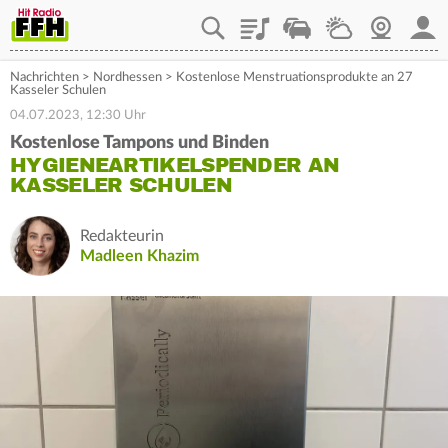
Playlist
Staupilot
Wetter
Webcam
Mein
Nachrichten
>
Nordhessen
>
Kostenlose Menstruationsprodukte an 27
Kasseler Schulen
04.07.2023, 12:30 Uhr
Kostenlose Tampons und Binden
HYGIENEARTIKELSPENDER AN
KASSELER SCHULEN
Redakteurin
Madleen Khazim