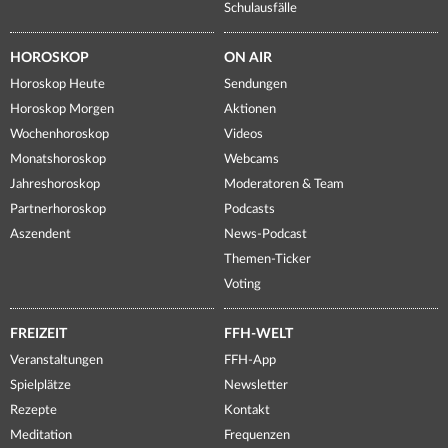
Schulausfälle
HOROSKOP
ON AIR
Horoskop Heute
Sendungen
Horoskop Morgen
Aktionen
Wochenhoroskop
Videos
Monatshoroskop
Webcams
Jahreshoroskop
Moderatoren & Team
Partnerhoroskop
Podcasts
Aszendent
News-Podcast
Themen-Ticker
Voting
FREIZEIT
FFH-WELT
Veranstaltungen
FFH-App
Spielplätze
Newsletter
Rezepte
Kontakt
Meditation
Frequenzen