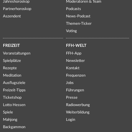
Jahreshoroskop
Moderatoren & Team
Partnerhoroskop
Podcasts
Aszendent
News-Podcast
Themen-Ticker
Voting
FREIZEIT
FFH-WELT
Veranstaltungen
FFH-App
Spielplätze
Newsletter
Rezepte
Kontakt
Meditation
Frequenzen
Ausflugsziele
Jobs
Freizeit-Tipps
Führungen
Ticketshop
Presse
Lotto Hessen
Radiowerbung
Spiele
Weiterbildung
Mahjong
Login
Backgammon