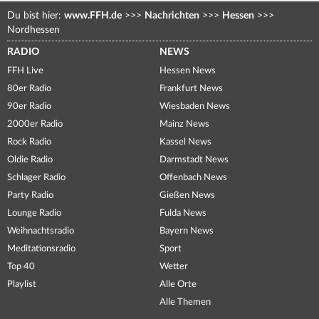
Du bist hier:
www.FFH.de
>>>
Nachrichten
>>>
Hessen
>>>
Nordhessen
RADIO
NEWS
FFH Live
Hessen News
80er Radio
Frankfurt News
90er Radio
Wiesbaden News
2000er Radio
Mainz News
Rock Radio
Kassel News
Oldie Radio
Darmstadt News
Schlager Radio
Offenbach News
Party Radio
Gießen News
Lounge Radio
Fulda News
Weihnachtsradio
Bayern News
Meditationsradio
Sport
Top 40
Wetter
Playlist
Alle Orte
Alle Themen