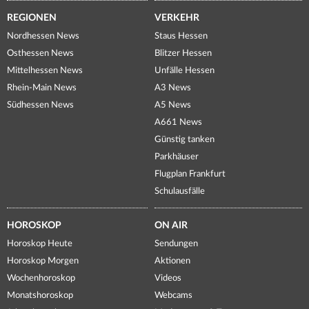
REGIONEN
VERKEHR
Nordhessen News
Staus Hessen
Osthessen News
Blitzer Hessen
Mittelhessen News
Unfälle Hessen
Rhein-Main News
A3 News
Südhessen News
A5 News
A661 News
Günstig tanken
Parkhäuser
Flugplan Frankfurt
Schulausfälle
HOROSKOP
ON AIR
Horoskop Heute
Sendungen
Horoskop Morgen
Aktionen
Wochenhoroskop
Videos
Monatshoroskop
Webcams