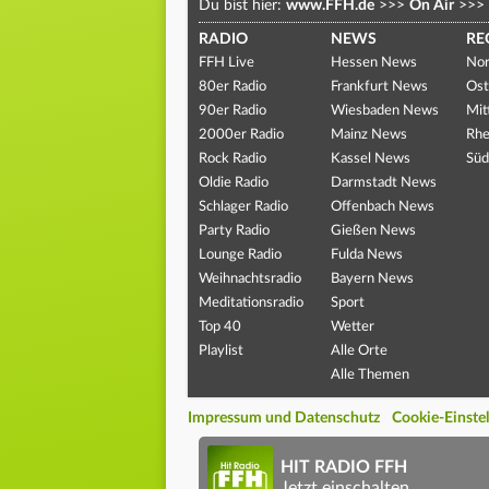
Du bist hier:
www.FFH.de
>>>
On Air
>>>
RADIO
NEWS
RE
FFH Live
Hessen News
Nor
80er Radio
Frankfurt News
Ost
90er Radio
Wiesbaden News
Mit
2000er Radio
Mainz News
Rhe
Rock Radio
Kassel News
Süd
Oldie Radio
Darmstadt News
Schlager Radio
Offenbach News
Party Radio
Gießen News
Lounge Radio
Fulda News
Weihnachtsradio
Bayern News
Meditationsradio
Sport
Top 40
Wetter
Playlist
Alle Orte
Alle Themen
Impressum und Datenschutz
Cookie-Einste
HIT RADIO FFH
Jetzt einschalten