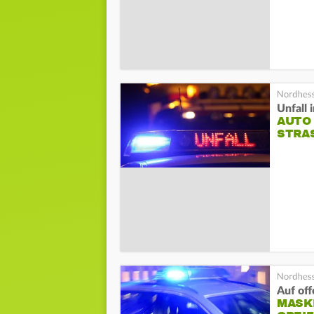
Unfall
AUTO 
STRA
Auf off
MASK