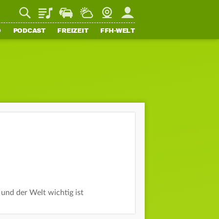
Playlist
Staupilot
Wetter
Webcam
Mein FFH
O
PODCAST
FREIZEIT
FFH-WELT
 und der Welt wichtig ist