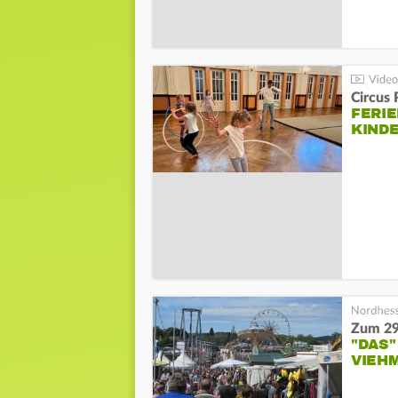
Circus
FERI
KIND
Zum 29
"DAS"
VIEH