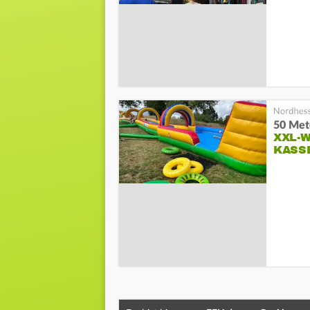
50 Met
XXL-
KASS