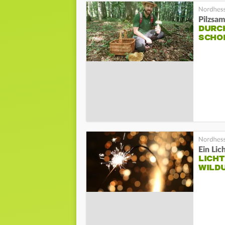
Pilzsa
DURCH
SCHO
Ein Lic
LICHT
WILD