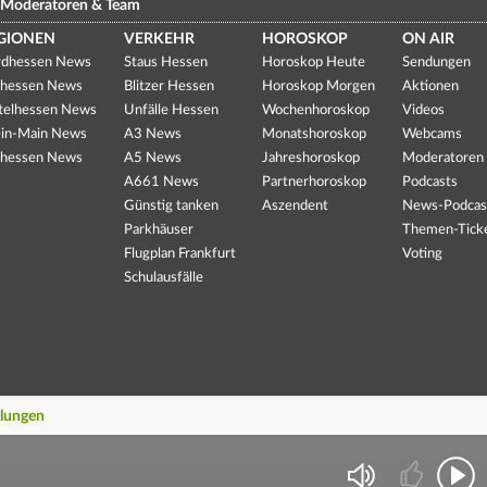
Moderatoren & Team
GIONEN
VERKEHR
HOROSKOP
ON AIR
dhessen News
Staus Hessen
Horoskop Heute
Sendungen
hessen News
Blitzer Hessen
Horoskop Morgen
Aktionen
telhessen News
Unfälle Hessen
Wochenhoroskop
Videos
in-Main News
A3 News
Monatshoroskop
Webcams
hessen News
A5 News
Jahreshoroskop
Moderatoren
A661 News
Partnerhoroskop
Podcasts
Günstig tanken
Aszendent
News-Podcas
Parkhäuser
Themen-Tick
Flugplan Frankfurt
Voting
Schulausfälle
llungen