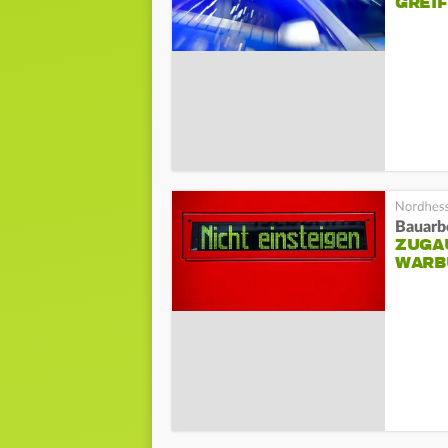
GREI
Bauarb
ZUGA
WARB