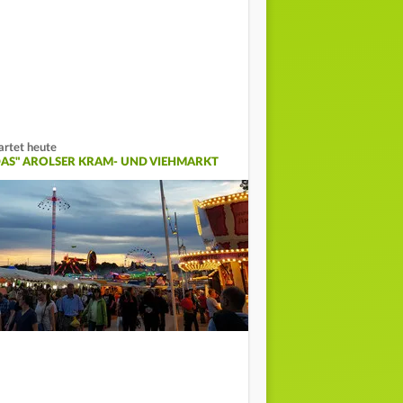
artet heute
DAS" AROLSER KRAM- UND VIEHMARKT