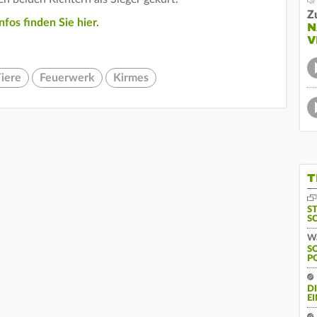
Z
fos finden Sie hier.
N
V
iere
Feuerwerk
Kirmes
T
S
S
Wa
S
P
D
E