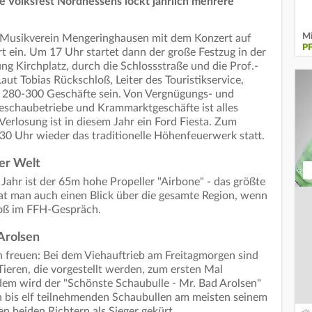
e Volksfest Nordhessens lockt jährlich mehrere
Mi
r Musikverein Mengeringhausen mit dem Konzert auf
P
rt ein. Um 17 Uhr startet dann der große Festzug in der
ng Kirchplatz, durch die Schlossstraße und die Prof.-
ut Tobias Rückschloß, Leiter des Touristikservice,
 280-300 Geschäfte sein. Von Vergnügungs- und
schaubetriebe und Krammarktgeschäfte ist alles
erlosung ist in diesem Jahr ein Ford Fiesta. Zum
0 Uhr wieder das traditionelle Höhenfeuerwerk statt.
er Welt
Jahr ist der 65m hohe Propeller "Airbone" - das größte
at man auch einen Blick über die gesamte Region, wenn
hloß im FFH-Gespräch.
Arolsen
 freuen: Bei dem Viehauftrieb am Freitagmorgen sind
ieren, die vorgestellt werden, zum ersten Mal
dem wird der "Schönste Schaubulle - Mr. Bad Arolsen"
n bis elf teilnehmenden Schaubullen am meisten seinem
en beiden Richtern als Sieger gekürt.