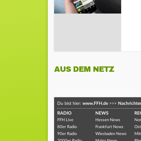
AUS DEM NETZ
Du bist hier:
www.FFH.de
>>>
Nachrichte
RADIO
NEWS
RE
FFH Live
Hessen News
Nor
80er Radio
Frankfurt News
Ost
90er Radio
Wiesbaden News
Mit
2000er Radio
Mainz News
Rhe