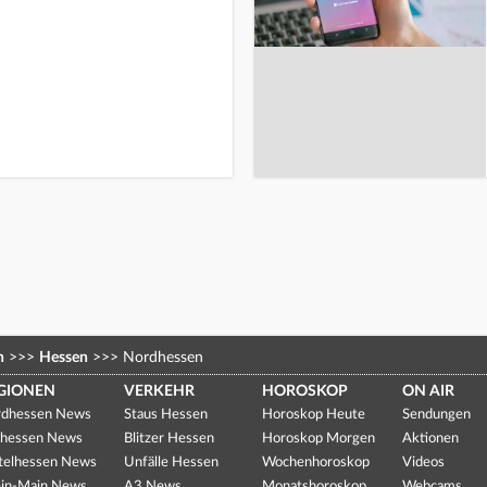
n
>>>
Hessen
>>>
Nordhessen
GIONEN
VERKEHR
HOROSKOP
ON AIR
dhessen News
Staus Hessen
Horoskop Heute
Sendungen
hessen News
Blitzer Hessen
Horoskop Morgen
Aktionen
telhessen News
Unfälle Hessen
Wochenhoroskop
Videos
in-Main News
A3 News
Monatshoroskop
Webcams