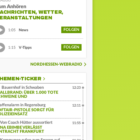
um Anhören
ACHRICHTEN, WETTER,
ERANSTALTUNGEN
FOLGEN
1:05
News
FOLGEN
1:15
V-Tipps
NORDHESSEN-WEBRADIO
HEMEN-TICKER
Bauernhof in Schwaben
12:23
TALLBRAND: ÜBER 1.000 TOTE
CHWEINE UND
ffenalarm in Regensburg
12:11
OFTAIR-PISTOLE SORGT FÜR
OLIZEIEINSATZ
Von Coach Hütter aussortiert
11:55
INA EBIMBE VERLÄSST
INTRACHT FRANKFURT