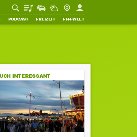
Playlist
Staupilot
Wetter
Webcam
Mein FFH
O
PODCAST
FREIZEIT
FFH-WELT
UCH INTERESSANT