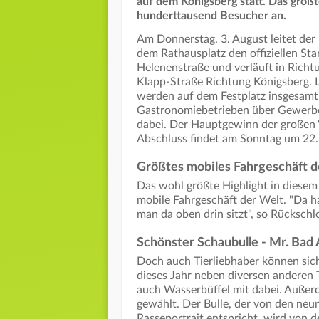
auf dem Königsberg statt. Das größt
hunderttausend Besucher an.
Am Donnerstag, 3. August leitet de
dem Rathausplatz den offiziellen Sta
Helenenstraße und verläuft in Richtu
Klapp-Straße Richtung Königsberg. La
werden auf dem Festplatz insgesamt
Gastronomiebetrieben über Gewerbe
dabei. Der Hauptgewinn der großen V
Abschluss findet am Sonntag um 22.3
Größtes mobiles Fahrgeschäft d
Das wohl größte Highlight in diesem 
mobile Fahrgeschäft der Welt. "Da h
man da oben drin sitzt", so Rücksc
Schönster Schaubulle - Mr. Bad 
Doch auch Tierliebhaber können sich
dieses Jahr neben diversen anderen T
auch Wasserbüffel mit dabei. Außer
gewählt. Der Bulle, der von den neu
Rasseportrait entspricht, wird von d