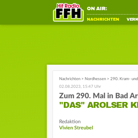
ON AIR:
NACHRICHTEN
VER
Nachrichten
>
Nordhessen
>
290. Kram- und
02.08.2023, 15:47 Uhr
Zum 290. Mal in Bad Ar
"DAS" AROLSER 
Redaktion
Vivien Streubel