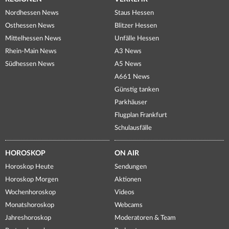
Nordhessen News
Staus Hessen
Osthessen News
Blitzer Hessen
Mittelhessen News
Unfälle Hessen
Rhein-Main News
A3 News
Südhessen News
A5 News
A661 News
Günstig tanken
Parkhäuser
Flugplan Frankfurt
Schulausfälle
HOROSKOP
ON AIR
Horoskop Heute
Sendungen
Horoskop Morgen
Aktionen
Wochenhoroskop
Videos
Monatshoroskop
Webcams
Jahreshoroskop
Moderatoren & Team