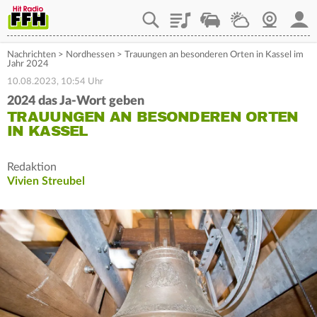
Playlist
Staupilot
Wetter
Webcam
Mein
Nachrichten
>
Nordhessen
>
Trauungen an besonderen Orten in Kassel im
Jahr 2024
10.08.2023, 10:54 Uhr
2024 das Ja-Wort geben
TRAUUNGEN AN BESONDEREN ORTEN
IN KASSEL
Redaktion
Vivien Streubel