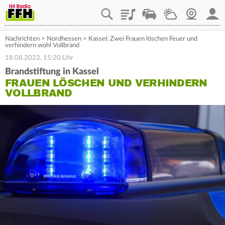
Playlist
Staupilot
Wetter
Webcam
Mein
Nachrichten
>
Nordhessen
>
Kassel: Zwei Frauen löschen Feuer und
verhindern wohl Vollbrand
18.08.2023, 15:20 Uhr
Brandstiftung in Kassel
FRAUEN LÖSCHEN UND VERHINDERN
VOLLBRAND