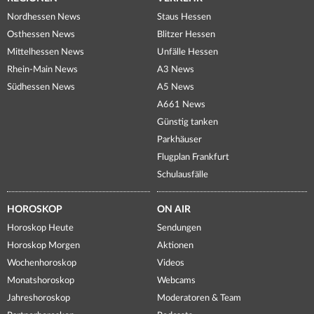
Nordhessen News
Staus Hessen
Osthessen News
Blitzer Hessen
Mittelhessen News
Unfälle Hessen
Rhein-Main News
A3 News
Südhessen News
A5 News
A661 News
Günstig tanken
Parkhäuser
Flugplan Frankfurt
Schulausfälle
HOROSKOP
ON AIR
Horoskop Heute
Sendungen
Horoskop Morgen
Aktionen
Wochenhoroskop
Videos
Monatshoroskop
Webcams
Jahreshoroskop
Moderatoren & Team