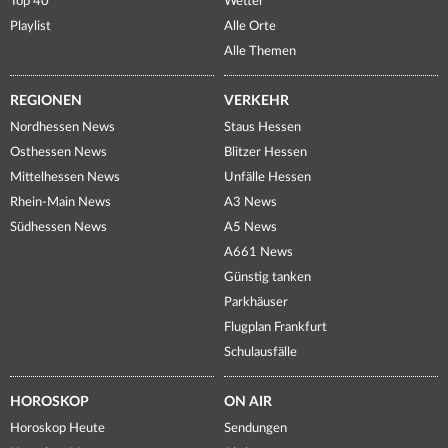
Top 40
Wetter
Playlist
Alle Orte
Alle Themen
REGIONEN
VERKEHR
Nordhessen News
Staus Hessen
Osthessen News
Blitzer Hessen
Mittelhessen News
Unfälle Hessen
Rhein-Main News
A3 News
Südhessen News
A5 News
A661 News
Günstig tanken
Parkhäuser
Flugplan Frankfurt
Schulausfälle
HOROSKOP
ON AIR
Horoskop Heute
Sendungen