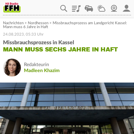
Playlist
Staupilot
Wetter
Webcam
Mein
Nachrichten
>
Nordhessen
>
Missbrauchsprozess am Landgericht Kassel:
Mann muss 6 Jahre in Haft
24.08.2023, 05:33 Uhr
Missbrauchsprozess in Kassel
MANN MUSS SECHS JAHRE IN HAFT
Redakteurin
Madleen Khazim