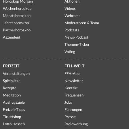
Horoskop Morgen
Aktionen
Wochenhoroskop
Videos
Monatshoroskop
Webcams
Jahreshoroskop
Moderatoren & Team
Partnerhoroskop
Podcasts
Aszendent
News-Podcast
Themen-Ticker
Voting
FREIZEIT
FFH-WELT
Veranstaltungen
FFH-App
Spielplätze
Newsletter
Rezepte
Kontakt
Meditation
Frequenzen
Ausflugsziele
Jobs
Freizeit-Tipps
Führungen
Ticketshop
Presse
Lotto Hessen
Radiowerbung