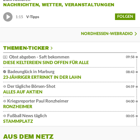
NACHRICHTEN, WETTER, VERANSTALTUNGEN
FOLGEN
1:15
V-Tipps
NORDHESSEN-WEBRADIO
THEMEN-TICKER
Obst abgeben - Saft bekommen
09:58
DIESE KELTEREIEN SIND OFFEN FÜR ALLE
Badeunglück in Marburg
08:43
23-JÄHRIGER ERTRINKT IN DER LAHN
Der tägliche Börsen-Shot
04:59
ALLES AUF AKTIEN
Kriegsreporter Paul Ronzheimer
04:00
RONZHEIMER
Fußball News täglich
00:05
STAMMPLATZ
AUS DEM NETZ