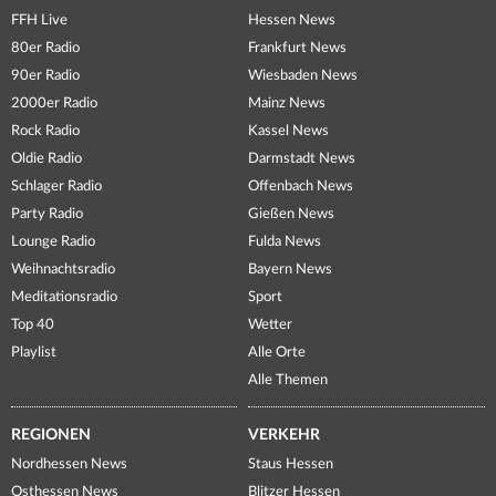
FFH Live
Hessen News
80er Radio
Frankfurt News
90er Radio
Wiesbaden News
2000er Radio
Mainz News
Rock Radio
Kassel News
Oldie Radio
Darmstadt News
Schlager Radio
Offenbach News
Party Radio
Gießen News
Lounge Radio
Fulda News
Weihnachtsradio
Bayern News
Meditationsradio
Sport
Top 40
Wetter
Playlist
Alle Orte
Alle Themen
REGIONEN
VERKEHR
Nordhessen News
Staus Hessen
Osthessen News
Blitzer Hessen