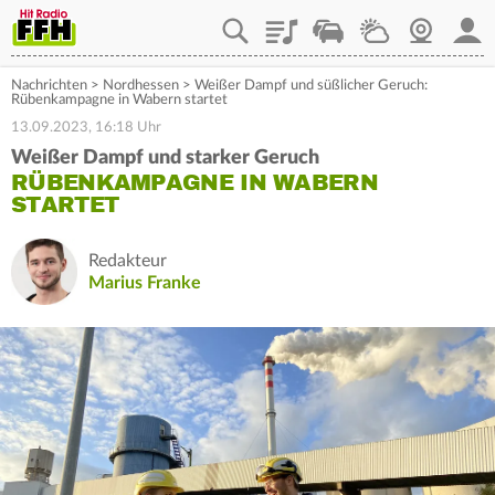
Playlist
Staupilot
Wetter
Webcam
Mein
Nachrichten
>
Nordhessen
>
Weißer Dampf und süßlicher Geruch:
Rübenkampagne in Wabern startet
13.09.2023, 16:18 Uhr
Weißer Dampf und starker Geruch
RÜBENKAMPAGNE IN WABERN
STARTET
Redakteur
Marius Franke