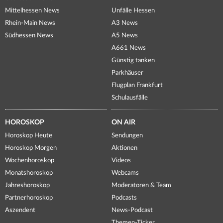
Mittelhessen News
Unfälle Hessen
Rhein-Main News
A3 News
Südhessen News
A5 News
A661 News
Günstig tanken
Parkhäuser
Flugplan Frankfurt
Schulausfälle
HOROSKOP
ON AIR
Horoskop Heute
Sendungen
Horoskop Morgen
Aktionen
Wochenhoroskop
Videos
Monatshoroskop
Webcams
Jahreshoroskop
Moderatoren & Team
Partnerhoroskop
Podcasts
Aszendent
News-Podcast
Themen-Ticker