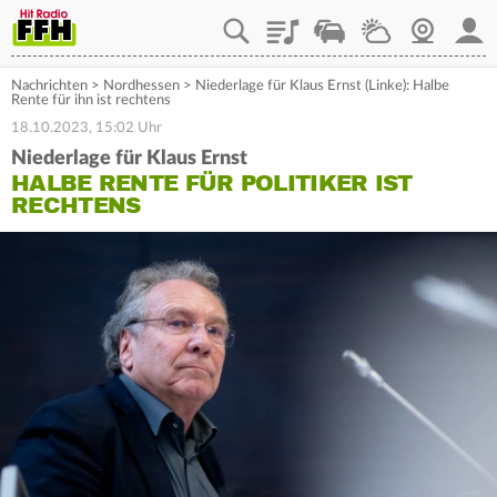
Playlist
Staupilot
Wetter
Webcam
Mein
Nachrichten
>
Nordhessen
>
Niederlage für Klaus Ernst (Linke): Halbe
Rente für ihn ist rechtens
18.10.2023, 15:02 Uhr
Niederlage für Klaus Ernst
HALBE RENTE FÜR POLITIKER IST
RECHTENS