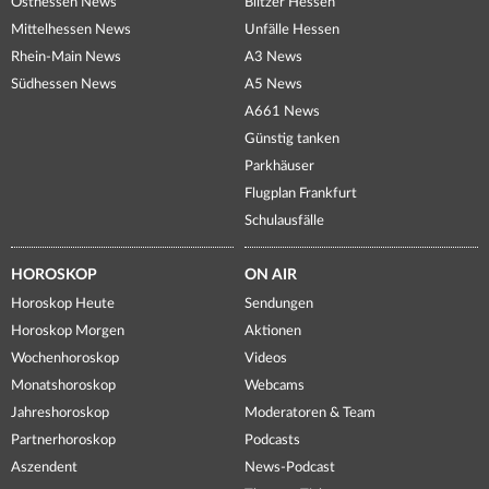
Osthessen News
Blitzer Hessen
Mittelhessen News
Unfälle Hessen
Rhein-Main News
A3 News
Südhessen News
A5 News
A661 News
Günstig tanken
Parkhäuser
Flugplan Frankfurt
Schulausfälle
HOROSKOP
ON AIR
Horoskop Heute
Sendungen
Horoskop Morgen
Aktionen
Wochenhoroskop
Videos
Monatshoroskop
Webcams
Jahreshoroskop
Moderatoren & Team
Partnerhoroskop
Podcasts
Aszendent
News-Podcast