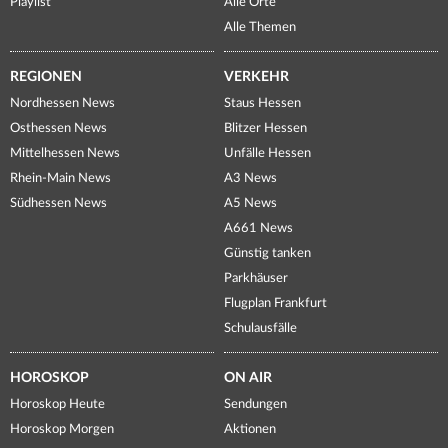
Playlist
Alle Orte
Alle Themen
REGIONEN
VERKEHR
Nordhessen News
Staus Hessen
Osthessen News
Blitzer Hessen
Mittelhessen News
Unfälle Hessen
Rhein-Main News
A3 News
Südhessen News
A5 News
A661 News
Günstig tanken
Parkhäuser
Flugplan Frankfurt
Schulausfälle
HOROSKOP
ON AIR
Horoskop Heute
Sendungen
Horoskop Morgen
Aktionen