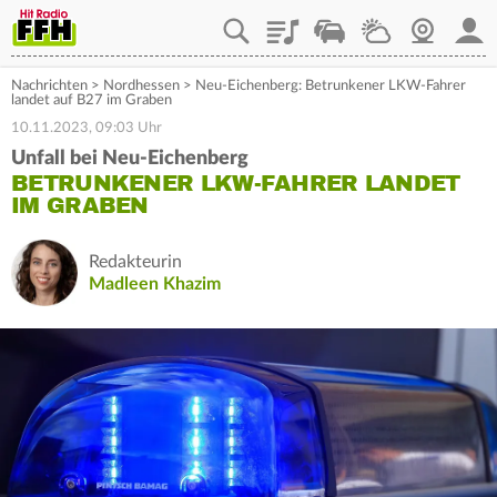
Playlist
Staupilot
Wetter
Webcam
Mein
Nachrichten
>
Nordhessen
>
Neu-Eichenberg: Betrunkener LKW-Fahrer
landet auf B27 im Graben
10.11.2023, 09:03 Uhr
Unfall bei Neu-Eichenberg
BETRUNKENER LKW-FAHRER LANDET
IM GRABEN
Redakteurin
Madleen Khazim