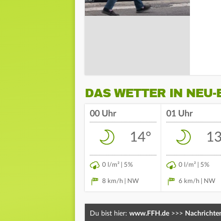
DAS WETTER IN NEU
00 Uhr
01 Uhr
14°
13
0 l/m² | 5%
0 l/m² | 5%
8 km/h | NW
6 km/h | NW
Du bist hier:
www.FFH.de
>>>
Nachrichte