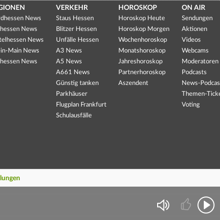
GIONEN
VERKEHR
HOROSKOP
ON AIR
dhessen News
Staus Hessen
Horoskop Heute
Sendungen
hessen News
Blitzer Hessen
Horoskop Morgen
Aktionen
telhessen News
Unfälle Hessen
Wochenhoroskop
Videos
in-Main News
A3 News
Monatshoroskop
Webcams
hessen News
A5 News
Jahreshoroskop
Moderatoren
A661 News
Partnerhoroskop
Podcasts
Günstig tanken
Aszendent
News-Podcas
Parkhäuser
Themen-Tick
Flugplan Frankfurt
Voting
Schulausfälle
llungen