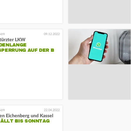
09.12.2022
ürzter LKW
DENLANGE
SPERRUNG AUF DER B
22.04.2022
en Eichenberg und Kassel
FÄLLT BIS SONNTAG