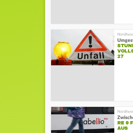
Umgest
STUN
VOLL
27
Zwisch
RE 9 
AUS