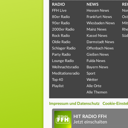
RADIO
NEWS
RE
FFH Live
Hessen News
Nor
80er Radio
Frankfurt News
Ost
90er Radio
Wiesbaden News
Mit
2000er Radio
Mainz News
Rhe
Rock Radio
Kassel News
Süd
Oldie Radio
Darmstadt News
Schlager Radio
Offenbach News
Party Radio
Gießen News
Lounge Radio
Fulda News
Weihnachtsradio
Bayern News
Meditationsradio
Sport
Top 40
Wetter
Playlist
Alle Orte
Alle Themen
Impressum und Datenschutz
Cookie-Einste
HIT RADIO FFH
Jetzt einschalten