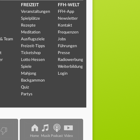
FREIZEIT
FFH-WELT
Veranstaltungen
FFH-App
Spielplätze
Newsletter
Rezepte
Kontakt
Meditation
Frequenzen
 & Team
Ausflugsziele
Jobs
Freizeit-Tipps
Führungen
t
Ticketshop
Presse
er
Lotto Hessen
Radiowerbung
Spiele
Weiterbildung
Mahjong
Login
Backgammon
Quiz
Partys
Home
Musik
Podcast
Video