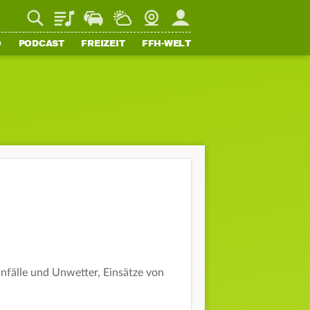
Playlist
Staupilot
Wetter
Webcam
Mein FFH
O
PODCAST
FREIZEIT
FFH-WELT
fälle und Unwetter, Einsätze von