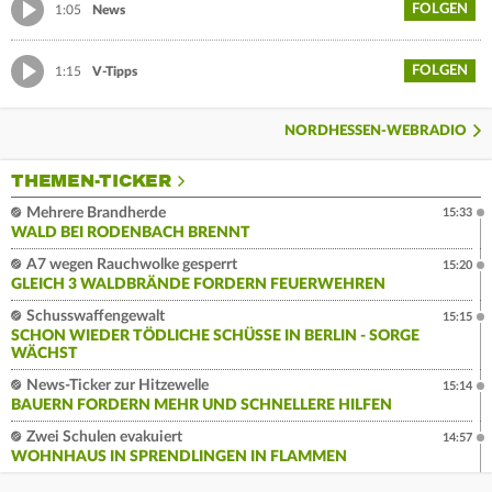
FOLGEN
1:05
News
FOLGEN
1:15
V-Tipps
NORDHESSEN-WEBRADIO
THEMEN-TICKER
Mehrere Brandherde
15:33
WALD BEI RODENBACH BRENNT
A7 wegen Rauchwolke gesperrt
15:20
GLEICH 3 WALDBRÄNDE FORDERN FEUERWEHREN
Schusswaffengewalt
15:15
SCHON WIEDER TÖDLICHE SCHÜSSE IN BERLIN - SORGE
WÄCHST
News-Ticker zur Hitzewelle
15:14
BAUERN FORDERN MEHR UND SCHNELLERE HILFEN
Zwei Schulen evakuiert
14:57
WOHNHAUS IN SPRENDLINGEN IN FLAMMEN