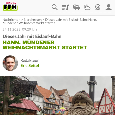
Playlist
Staupilot
Wetter
Webcam
Mein
Nachrichten
>
Nordhessen
>
Dieses Jahr mit Eislauf-Bahn: Hann.
Mündener Weihnachtsmarkt startet
24.11.2023, 09:29 Uhr
Dieses Jahr mit Eislauf-Bahn
HANN. MÜNDENER
WEIHNACHTSMARKT STARTET
Redakteur
Eric Seitel