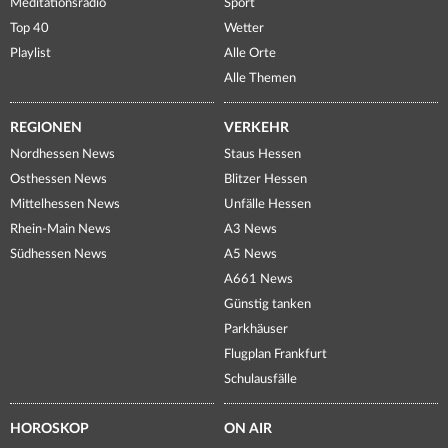
Meditationsradio
Sport
Top 40
Wetter
Playlist
Alle Orte
Alle Themen
REGIONEN
VERKEHR
Nordhessen News
Staus Hessen
Osthessen News
Blitzer Hessen
Mittelhessen News
Unfälle Hessen
Rhein-Main News
A3 News
Südhessen News
A5 News
A661 News
Günstig tanken
Parkhäuser
Flugplan Frankfurt
Schulausfälle
HOROSKOP
ON AIR