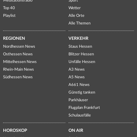
Meditationsradio
Sport
Top 40
Wetter
Playlist
Alle Orte
Alle Themen
REGIONEN
VERKEHR
Nordhessen News
Staus Hessen
Osthessen News
Blitzer Hessen
Mittelhessen News
Unfälle Hessen
Rhein-Main News
A3 News
Südhessen News
A5 News
A661 News
Günstig tanken
Parkhäuser
Flugplan Frankfurt
Schulausfälle
HOROSKOP
ON AIR