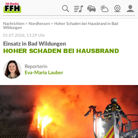
Playlist
Staupilot
Wetter
Webcam
Mein
Nachrichten
>
Nordhessen
>
Hoher Schaden bei Hausbrand in Bad
Wildungen
01.07.2026, 13:29 Uhr
Einsatz in Bad Wildungen
HOHER SCHADEN BEI HAUSBRAND
Reporterin
Eva-Maria Lauber