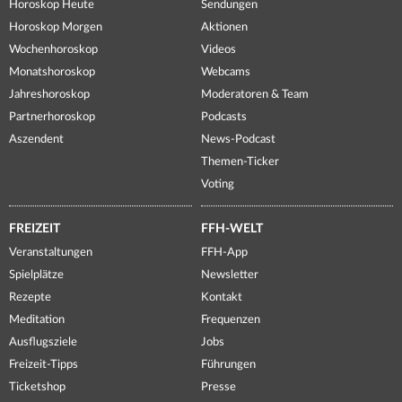
Horoskop Heute
Sendungen
Horoskop Morgen
Aktionen
Wochenhoroskop
Videos
Monatshoroskop
Webcams
Jahreshoroskop
Moderatoren & Team
Partnerhoroskop
Podcasts
Aszendent
News-Podcast
Themen-Ticker
Voting
FREIZEIT
FFH-WELT
Veranstaltungen
FFH-App
Spielplätze
Newsletter
Rezepte
Kontakt
Meditation
Frequenzen
Ausflugsziele
Jobs
Freizeit-Tipps
Führungen
Ticketshop
Presse