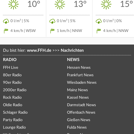
10°
13°
15°
0 l/m² | 5%
0 l/m² | 5%
0 l/m² | 0%
4 km/h | WSW
1 km/h | NNW
4 km/h | NNW
Du bist hier:
www.FFH.de
>>>
Nachrichten
RADIO
NEWS
FFH Live
Hessen News
80er Radio
Frankfurt News
90er Radio
Wiesbaden News
2000er Radio
Mainz News
Rock Radio
Kassel News
Oldie Radio
Darmstadt News
Schlager Radio
Offenbach News
Party Radio
Gießen News
Lounge Radio
Fulda News