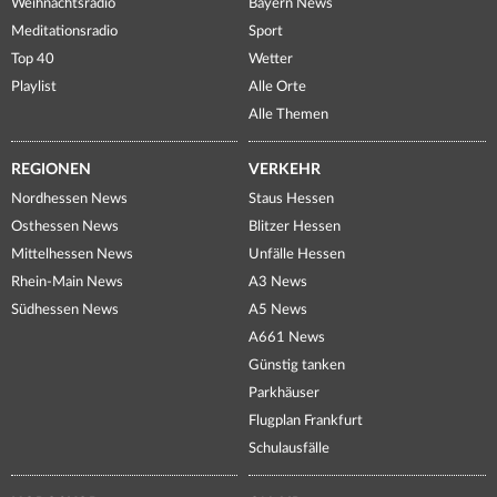
Weihnachtsradio
Bayern News
Meditationsradio
Sport
Top 40
Wetter
Playlist
Alle Orte
Alle Themen
REGIONEN
VERKEHR
Nordhessen News
Staus Hessen
Osthessen News
Blitzer Hessen
Mittelhessen News
Unfälle Hessen
Rhein-Main News
A3 News
Südhessen News
A5 News
A661 News
Günstig tanken
Parkhäuser
Flugplan Frankfurt
Schulausfälle