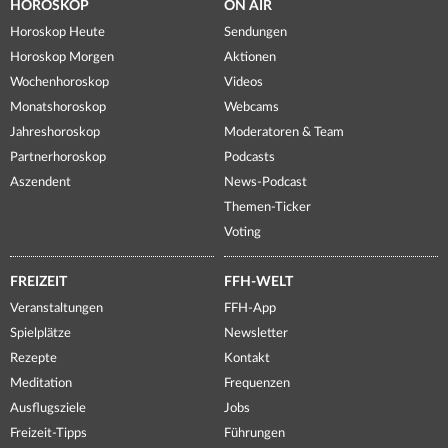
HOROSKOP
ON AIR
Horoskop Heute
Sendungen
Horoskop Morgen
Aktionen
Wochenhoroskop
Videos
Monatshoroskop
Webcams
Jahreshoroskop
Moderatoren & Team
Partnerhoroskop
Podcasts
Aszendent
News-Podcast
Themen-Ticker
Voting
FREIZEIT
FFH-WELT
Veranstaltungen
FFH-App
Spielplätze
Newsletter
Rezepte
Kontakt
Meditation
Frequenzen
Ausflugsziele
Jobs
Freizeit-Tipps
Führungen