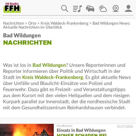
Playlist
Staupilot
Wetter
Webcam
Mein
Nachrichten
>
Orte
>
Kreis Waldeck-Frankenberg
>
Bad Wildungen News:
Aktuelle Nachrichten im Überblick
Bad Wildungen
NACHRICHTEN
Was ist los in
Bad Wildungen
? Unsere Reporterinnen und
Reporter informieren über Politik und Wirtschaft in der
Stadt im
Kreis Waldeck-Frankenberg
. Es gibt aktuelle News
über Unfälle und Blaulicht-Einsätze von Polizei und
Feuerwehr. Dazu gibt es Freizeit- und Veranstaltungstipps
aus dem Kurort mit den vielen Heilquellen und dem riesigen
Kurpark parallel zur Innenstadt, der die nordhessische Stadt
mit dem Gesundheitszentrum Reinhardshausen verbindet.
01.07.2026
Einsatz in Bad Wildungen
HOHER SCHADEN BEI