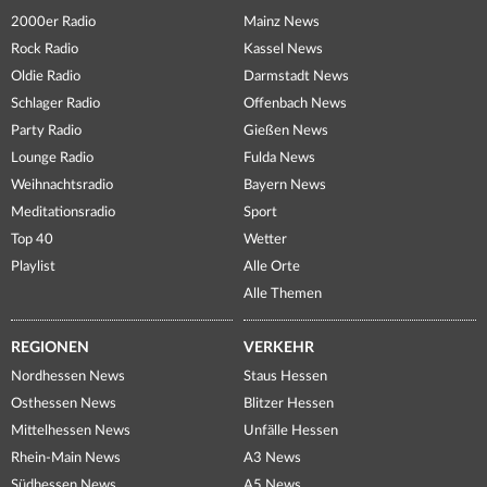
2000er Radio
Mainz News
Rock Radio
Kassel News
Oldie Radio
Darmstadt News
Schlager Radio
Offenbach News
Party Radio
Gießen News
Lounge Radio
Fulda News
Weihnachtsradio
Bayern News
Meditationsradio
Sport
Top 40
Wetter
Playlist
Alle Orte
Alle Themen
REGIONEN
VERKEHR
Nordhessen News
Staus Hessen
Osthessen News
Blitzer Hessen
Mittelhessen News
Unfälle Hessen
Rhein-Main News
A3 News
Südhessen News
A5 News