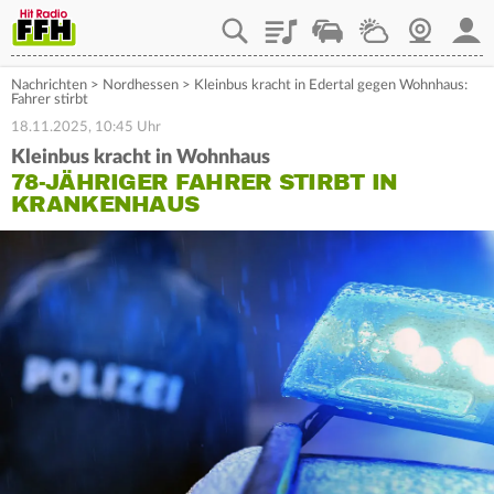
Playlist
Staupilot
Wetter
Webcam
Mein
Nachrichten
>
Nordhessen
>
Kleinbus kracht in Edertal gegen Wohnhaus:
Fahrer stirbt
18.11.2025, 10:45 Uhr
Kleinbus kracht in Wohnhaus
78-JÄHRIGER FAHRER STIRBT IN
KRANKENHAUS