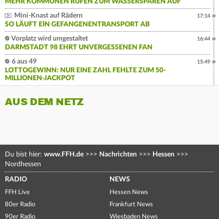
MEHR KOMMUNEN RUFEN ZUM WASSERSPAREN AUF
Mini-Knast auf Rädern
17:14
SO LÄUFT EIN GEFANGENENTRANSPORT AB
Vorplatz wird umgestaltet
16:44
DARMSTADT 98 EHRT UNVERGESSENEN FAN
6 aus 49
15:49
LOTTOGEWINN: NUR EINE ZAHL FEHLTE ZUM 50-
MILLIONEN-JACKPOT
AUS DEM NETZ
Du bist hier:
www.FFH.de
>>>
Nachrichten
>>>
Hessen
>>>
Nordhessen
RADIO
NEWS
FFH Live
Hessen News
80er Radio
Frankfurt News
90er Radio
Wiesbaden News