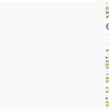
Z
N
V
T
M
B
Z
E
W
Po
S
M
A