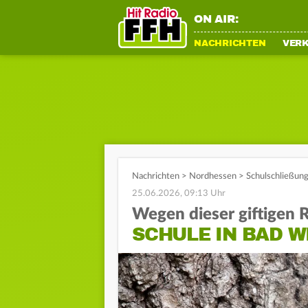
ON AIR:
NACHRICHTEN
VER
Nachrichten
>
Nordhessen
>
Schulschließung
25.06.2026, 09:13 Uhr
Wegen dieser giftigen
SCHULE IN BAD 