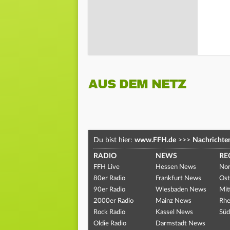
AUS DEM NETZ
Du bist hier:
www.FFH.de
>>>
Nachrichte
RADIO
NEWS
RE
FFH Live
Hessen News
Nor
80er Radio
Frankfurt News
Ost
90er Radio
Wiesbaden News
Mit
2000er Radio
Mainz News
Rhe
Rock Radio
Kassel News
Süd
Oldie Radio
Darmstadt News