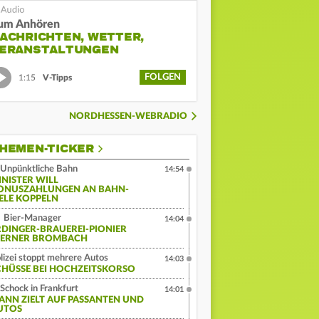
um Anhören
ACHRICHTEN, WETTER,
ERANSTALTUNGEN
FOLGEN
1:15
V-Tipps
NORDHESSEN-WEBRADIO
HEMEN-TICKER
Unpünktliche Bahn
14:54
INISTER WILL
ONUSZAHLUNGEN AN BAHN-
IELE KOPPELN
Bier-Manager
14:04
RDINGER-BRAUEREI-PIONIER
ERNER BROMBACH
lizei stoppt mehrere Autos
14:03
CHÜSSE BEI HOCHZEITSKORSO
Schock in Frankfurt
14:01
ANN ZIELT AUF PASSANTEN UND
UTOS