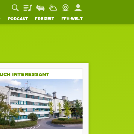
Playlist
Staupilot
Wetter
Webcam
Mein FFH
O
PODCAST
FREIZEIT
FFH-WELT
UCH INTERESSANT