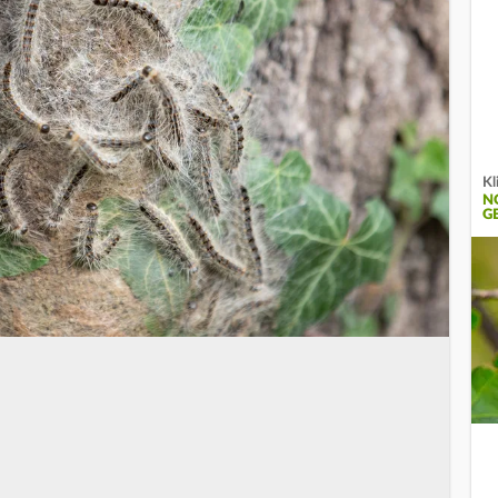
Kl
N
G