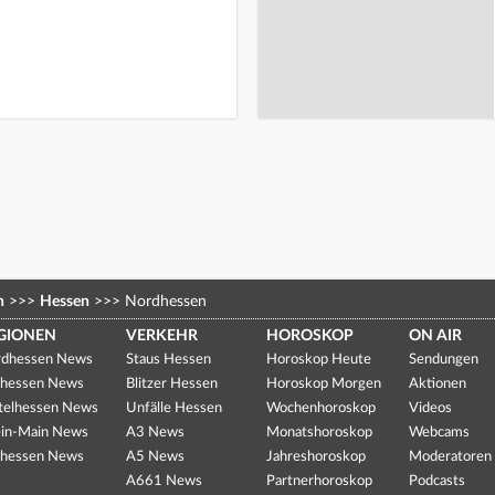
n
>>>
Hessen
>>>
Nordhessen
GIONEN
VERKEHR
HOROSKOP
ON AIR
dhessen News
Staus Hessen
Horoskop Heute
Sendungen
hessen News
Blitzer Hessen
Horoskop Morgen
Aktionen
telhessen News
Unfälle Hessen
Wochenhoroskop
Videos
in-Main News
A3 News
Monatshoroskop
Webcams
hessen News
A5 News
Jahreshoroskop
Moderatoren
A661 News
Partnerhoroskop
Podcasts