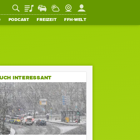
Playlist
Staupilot
Wetter
Webcam
Mein FFH
O
PODCAST
FREIZEIT
FFH-WELT
UCH INTERESSANT