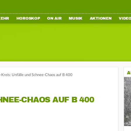
KEHR
HOROSKOP
ON AIR
MUSIK
AKTIONEN
VIDE
A
Kreis: Unfälle und Schnee-Chaos auf B 400
NEE-CHAOS AUF B 400