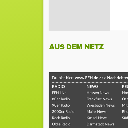
AUS DEM NETZ
Du bist hier:
www.FFH.de
>>>
Nachrichte
RADIO
NEWS
RE
FFH Live
Hessen News
Nor
80er Radio
Frankfurt News
Ost
90er Radio
Wiesbaden News
Mit
2000er Radio
Mainz News
Rhe
Rock Radio
Kassel News
Süd
Oldie Radio
Darmstadt News