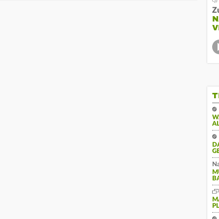
Z
N
V
T
W
A
D
G
Na
M
B
M
P