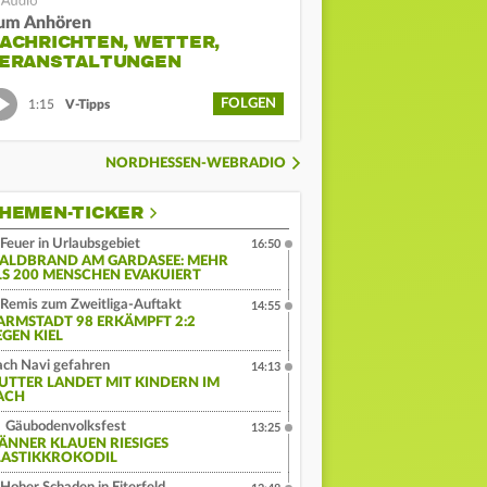
um Anhören
ACHRICHTEN, WETTER,
ERANSTALTUNGEN
FOLGEN
1:15
V-Tipps
NORDHESSEN-WEBRADIO
HEMEN-TICKER
Feuer in Urlaubsgebiet
16:50
ALDBRAND AM GARDASEE: MEHR
LS 200 MENSCHEN EVAKUIERT
Remis zum Zweitliga-Auftakt
14:55
ARMSTADT 98 ERKÄMPFT 2:2
EGEN KIEL
ch Navi gefahren
14:13
UTTER LANDET MIT KINDERN IM
ACH
Gäubodenvolksfest
13:25
ÄNNER KLAUEN RIESIGES
LASTIKKROKODIL