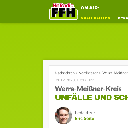
ON AIR:
NACHRICHTEN
VER
Nachrichten
>
Nordhessen
>
Werra-Meißner-
01.12.2023, 10:37 Uhr
Werra-Meißner-Kreis
UNFÄLLE UND SCH
Redakteur
Eric Seitel