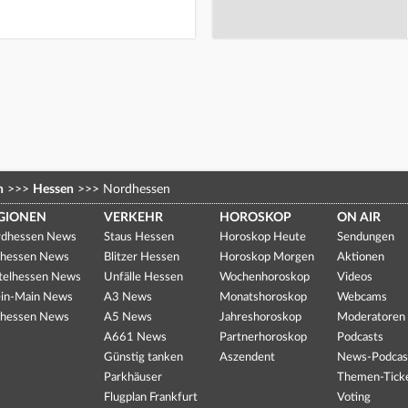
n
>>>
Hessen
>>>
Nordhessen
GIONEN
VERKEHR
HOROSKOP
ON AIR
dhessen News
Staus Hessen
Horoskop Heute
Sendungen
hessen News
Blitzer Hessen
Horoskop Morgen
Aktionen
telhessen News
Unfälle Hessen
Wochenhoroskop
Videos
in-Main News
A3 News
Monatshoroskop
Webcams
hessen News
A5 News
Jahreshoroskop
Moderatoren
A661 News
Partnerhoroskop
Podcasts
Günstig tanken
Aszendent
News-Podcas
Parkhäuser
Themen-Tick
Flugplan Frankfurt
Voting