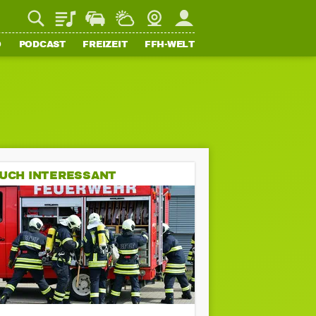
Playlist
Staupilot
Wetter
Webcam
Mein FFH
O
PODCAST
FREIZEIT
FFH-WELT
UCH INTERESSANT