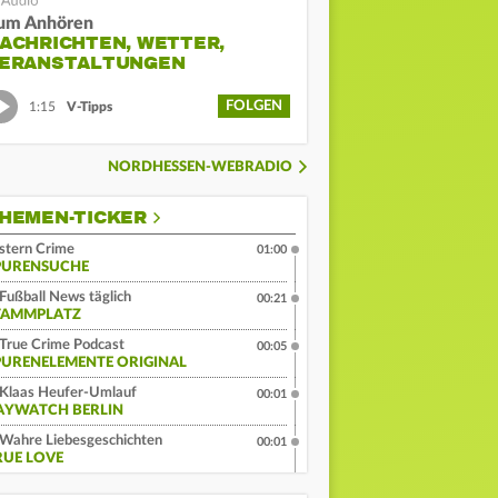
um Anhören
ACHRICHTEN, WETTER,
ERANSTALTUNGEN
FOLGEN
1:15
V-Tipps
NORDHESSEN-WEBRADIO
HEMEN-TICKER
stern Crime
01:00
PURENSUCHE
Fußball News täglich
00:21
TAMMPLATZ
True Crime Podcast
00:05
PURENELEMENTE ORIGINAL
Klaas Heufer-Umlauf
00:01
AYWATCH BERLIN
Wahre Liebesgeschichten
00:01
RUE LOVE