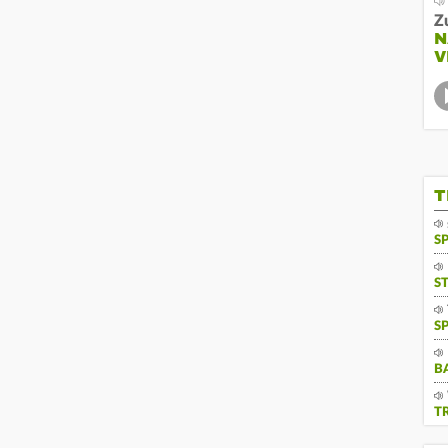
Z
N
V
T
S
S
S
B
T