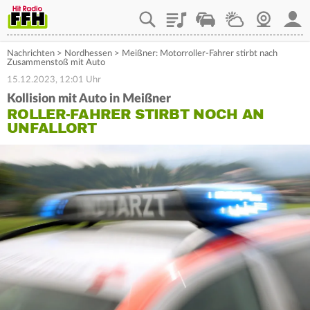
Playlist
Staupilot
Wetter
Webcam
Mein
Nachrichten
>
Nordhessen
>
Meißner: Motorroller-Fahrer stirbt nach
Zusammenstoß mit Auto
15.12.2023, 12:01 Uhr
Kollision mit Auto in Meißner
ROLLER-FAHRER STIRBT NOCH AN
UNFALLORT