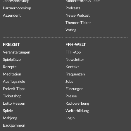
Jahreshoroskop
Moderatoren & Team
Partnerhoroskop
Podcasts
Aszendent
News-Podcast
Themen-Ticker
Voting
FREIZEIT
FFH-WELT
Veranstaltungen
FFH-App
Spielplätze
Newsletter
Rezepte
Kontakt
Meditation
Frequenzen
Ausflugsziele
Jobs
Freizeit-Tipps
Führungen
Ticketshop
Presse
Lotto Hessen
Radiowerbung
Spiele
Weiterbildung
Mahjong
Login
Backgammon