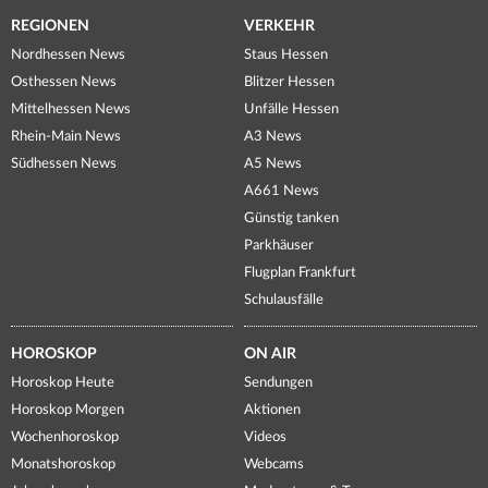
REGIONEN
VERKEHR
Nordhessen News
Staus Hessen
Osthessen News
Blitzer Hessen
Mittelhessen News
Unfälle Hessen
Rhein-Main News
A3 News
Südhessen News
A5 News
A661 News
Günstig tanken
Parkhäuser
Flugplan Frankfurt
Schulausfälle
HOROSKOP
ON AIR
Horoskop Heute
Sendungen
Horoskop Morgen
Aktionen
Wochenhoroskop
Videos
Monatshoroskop
Webcams