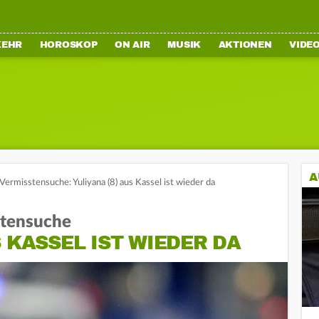
KEHR
HOROSKOP
ON AIR
MUSIK
AKTIONEN
VIDE
A
ermisstensuche: Yuliyana (8) aus Kassel ist wieder da
stensuche
S KASSEL IST WIEDER DA