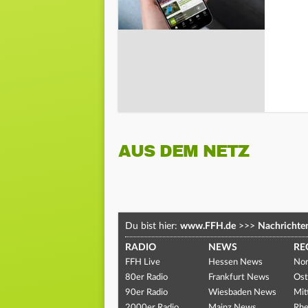
AUS DEM NETZ
Du bist hier:
www.FFH.de
>>>
Nachrichte
RADIO
NEWS
RE
FFH Live
Hessen News
Nor
80er Radio
Frankfurt News
Ost
90er Radio
Wiesbaden News
Mit
2000er Radio
Mainz News
Rhe