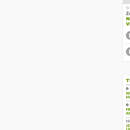
Z
N
V
T
W
M
F
A
Hi
J
U