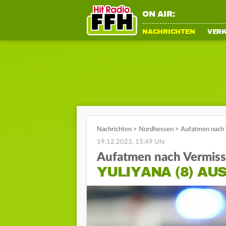
ON AIR:
NACHRICHTEN
VER
Nachrichten
>
Nordhessen
>
Aufatmen nach V
19.12.2023, 15:49 Uhr
Aufatmen nach Vermis
YULIYANA (8) AU