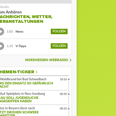
um Anhören
ACHRICHTEN, WETTER,
ERANSTALTUNGEN
FOLGEN
1:05
News
FOLGEN
1:15
V-Tipps
NORDHESSEN-WEBRADIO
HEMEN-TICKER
Waldbrand bei Bad Schwalbach
10:16
AS DEN EINSATZ SO GEFÄHRLICH
ACHT
Auf Spielplatz in Neu-Isenburg
09:59
RAU SOLL JUGENDLICHE
NGEGRIFFEN HABEN
tze in Bayern lässt nach
09:55
ETZT DROHEN SCHWERE
NWETTER