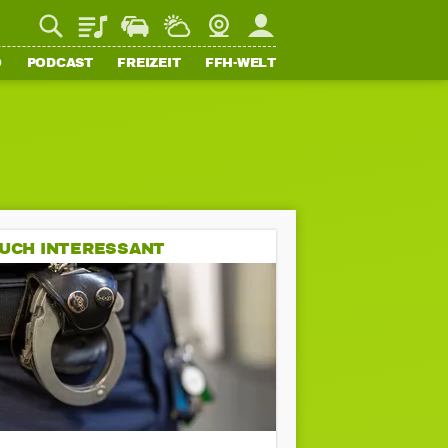
Playlist
Staupilot
Wetter
Webcam
Mein FFH
O
PODCAST
FREIZEIT
FFH-WELT
UCH INTERESSANT