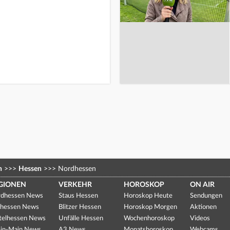
n
>>>
Hessen
>>>
Nordhessen
GIONEN
VERKEHR
HOROSKOP
ON AIR
dhessen News
Staus Hessen
Horoskop Heute
Sendungen
hessen News
Blitzer Hessen
Horoskop Morgen
Aktionen
telhessen News
Unfälle Hessen
Wochenhoroskop
Videos
in-Main News
A3 News
Monatshoroskop
Webcams