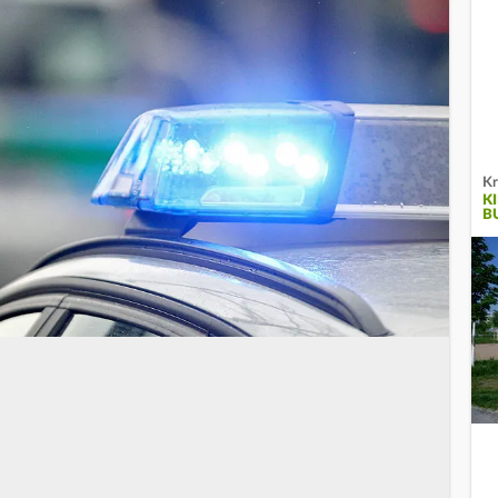
Kr
K
B