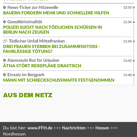
News-Ticker zur Hitzewelle
12:10
BAUERN FORDERN MEHR UND SCHNELLERE HILFEN
Gewaltkriminalität
11:54
POLIZEI SUCHT NACH TÖDLICHEN SCHÜSSEN IN
BERLIN NACH ZEUGEN
Tödlicher Unfall Mittelfranken
11:50
DREI FRAUEN STERBEN BEI ZUSAMMENSTOSS - F
AHRLÄSSIGE TÖTUNG?
Alarmstufe Rot für Urlauber
11:43
ÄTNA STÖRT REISEPLÄNE DRASTISCH
Einsatz im Bergpark
11:40
MANN MIT SCHRECKSCHUSSWAFFE FESTGENOMMEN
AUS DEM NETZ
Du bist hier:
www.FFH.de
>>>
Nachrichten
>>>
Hessen
>>>
Nordhessen