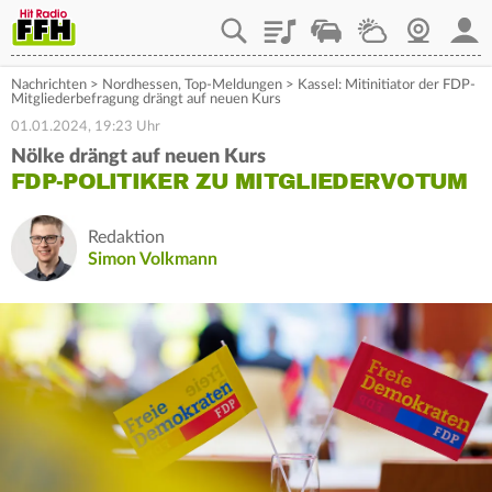
Playlist
Staupilot
Wetter
Webcam
Mein
Nachrichten
>
Nordhessen
,
Top-Meldungen
>
Kassel: Mitinitiator der FDP-
Mitgliederbefragung drängt auf neuen Kurs
01.01.2024, 19:23 Uhr
Nölke drängt auf neuen Kurs
FDP-POLITIKER ZU MITGLIEDERVOTUM
Redaktion
Simon Volkmann