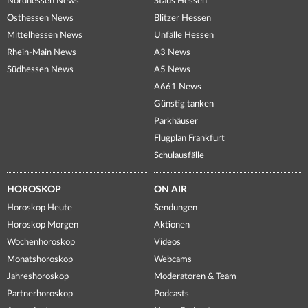
Nordhessen News
Staus Hessen
Osthessen News
Blitzer Hessen
Mittelhessen News
Unfälle Hessen
Rhein-Main News
A3 News
Südhessen News
A5 News
A661 News
Günstig tanken
Parkhäuser
Flugplan Frankfurt
Schulausfälle
HOROSKOP
ON AIR
Horoskop Heute
Sendungen
Horoskop Morgen
Aktionen
Wochenhoroskop
Videos
Monatshoroskop
Webcams
Jahreshoroskop
Moderatoren & Team
Partnerhoroskop
Podcasts