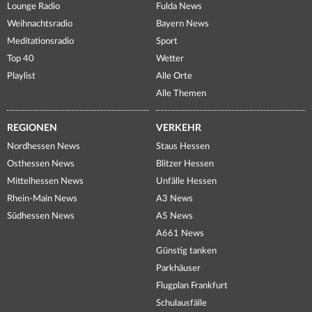
Lounge Radio
Fulda News
Weihnachtsradio
Bayern News
Meditationsradio
Sport
Top 40
Wetter
Playlist
Alle Orte
Alle Themen
REGIONEN
VERKEHR
Nordhessen News
Staus Hessen
Osthessen News
Blitzer Hessen
Mittelhessen News
Unfälle Hessen
Rhein-Main News
A3 News
Südhessen News
A5 News
A661 News
Günstig tanken
Parkhäuser
Flugplan Frankfurt
Schulausfälle