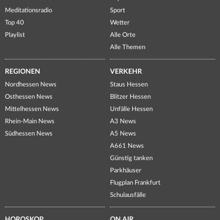
Meditationsradio
Sport
Top 40
Wetter
Playlist
Alle Orte
Alle Themen
REGIONEN
VERKEHR
Nordhessen News
Staus Hessen
Osthessen News
Blitzer Hessen
Mittelhessen News
Unfälle Hessen
Rhein-Main News
A3 News
Südhessen News
A5 News
A661 News
Günstig tanken
Parkhäuser
Flugplan Frankfurt
Schulausfälle
HOROSKOP
ON AIR