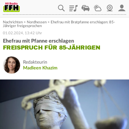
Playlist
Staupilot
Wetter
Webcam
Mein
Nachrichten
>
Nordhessen
>
Ehefrau mit Bratpfanne erschlagen: 85-
Jähriger freigesprochen
01.02.2024, 13:42 Uhr
Ehefrau mit Pfanne erschlagen
FREISPRUCH FÜR 85-JÄHRIGEN
Redakteurin
Madleen Khazim