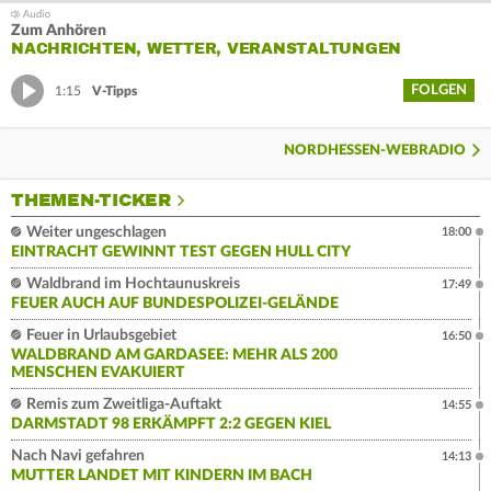
Zum Anhören
NACHRICHTEN, WETTER, VERANSTALTUNGEN
FOLGEN
1:15
V-Tipps
NORDHESSEN-WEBRADIO
THEMEN-TICKER
Weiter ungeschlagen
18:00
EINTRACHT GEWINNT TEST GEGEN HULL CITY
Waldbrand im Hochtaunuskreis
17:49
FEUER AUCH AUF BUNDESPOLIZEI-GELÄNDE
Feuer in Urlaubsgebiet
16:50
WALDBRAND AM GARDASEE: MEHR ALS 200
MENSCHEN EVAKUIERT
Remis zum Zweitliga-Auftakt
14:55
DARMSTADT 98 ERKÄMPFT 2:2 GEGEN KIEL
Nach Navi gefahren
14:13
MUTTER LANDET MIT KINDERN IM BACH