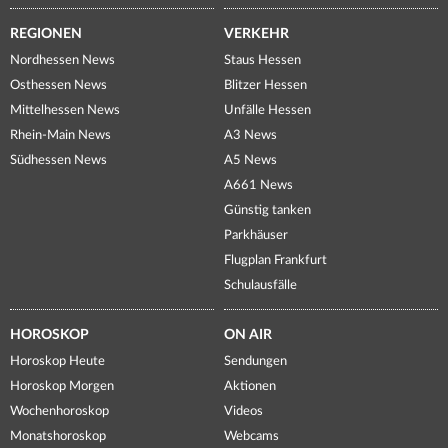
REGIONEN
VERKEHR
Nordhessen News
Staus Hessen
Osthessen News
Blitzer Hessen
Mittelhessen News
Unfälle Hessen
Rhein-Main News
A3 News
Südhessen News
A5 News
A661 News
Günstig tanken
Parkhäuser
Flugplan Frankfurt
Schulausfälle
HOROSKOP
ON AIR
Horoskop Heute
Sendungen
Horoskop Morgen
Aktionen
Wochenhoroskop
Videos
Monatshoroskop
Webcams