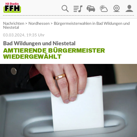
Playlist
Staupilot
Wetter
Webcam
Mein
Nachrichten
>
Nordhessen
>
Bürgermeisterwahlen in Bad Wildungen und
Niestetal
03.03.2024, 19:35 Uhr
Bad Wildungen und Niestetal
AMTIERENDE BÜRGERMEISTER
WIEDERGEWÄHLT