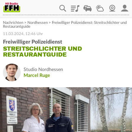
Playlist
Staupilot
Wetter
Webcam
Mein
Nachrichten
>
Nordhessen
>
Freiwilliger Polizeidienst: Streitschlichter und
Restaurantguide
11.03.2024, 12:46 Uhr
Freiwilliger Polizeidienst
STREITSCHLICHTER UND
RESTAURANTGUIDE
Studio Nordhessen
Marcel Ruge