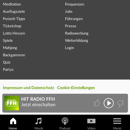
Meditation
Frequenzen
Ausflugsziele
Jobs
Freizeit-Tipps
Führungen
Ticketshop
Presse
Lotto Hessen
Radiowerbung
Spiele
Weiterbildung
Mahjong
Login
Backgammon
Quiz
Partys
Impressum und Datenschutz
Cookie-Einstellungen
HIT RADIO FFH
Jetzt einschalten
Home
Musik
Podcast
Video
Menü