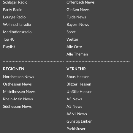
Schlager Radio
Offenbach News
Party Radio
Gießen News
Lounge Radio
Fulda News
Weihnachtsradio
Bayern News
Meditationsradio
Sport
Top 40
Wetter
Playlist
Alle Orte
Alle Themen
REGIONEN
VERKEHR
Nordhessen News
Staus Hessen
Osthessen News
Blitzer Hessen
Mittelhessen News
Unfälle Hessen
Rhein-Main News
A3 News
Südhessen News
A5 News
A661 News
Günstig tanken
Parkhäuser