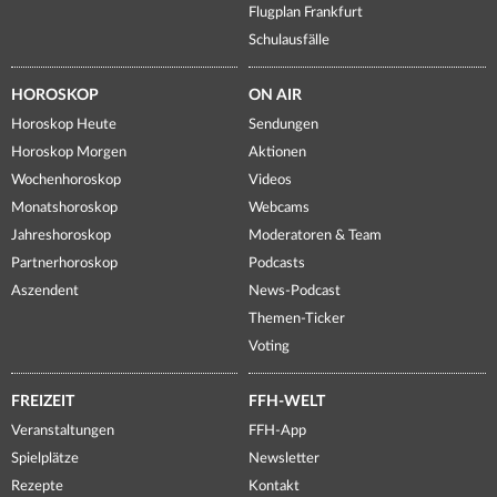
Flugplan Frankfurt
Schulausfälle
HOROSKOP
ON AIR
Horoskop Heute
Sendungen
Horoskop Morgen
Aktionen
Wochenhoroskop
Videos
Monatshoroskop
Webcams
Jahreshoroskop
Moderatoren & Team
Partnerhoroskop
Podcasts
Aszendent
News-Podcast
Themen-Ticker
Voting
FREIZEIT
FFH-WELT
Veranstaltungen
FFH-App
Spielplätze
Newsletter
Rezepte
Kontakt