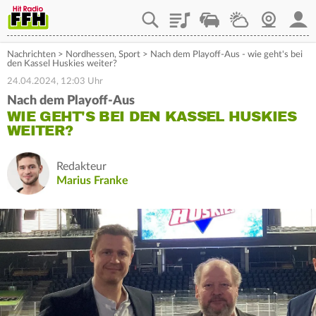
Playlist
Staupilot
Wetter
Webcam
Mein
Nachrichten
>
Nordhessen
,
Sport
>
Nach dem Playoff-Aus - wie geht's bei
den Kassel Huskies weiter?
24.04.2024, 12:03 Uhr
Nach dem Playoff-Aus
WIE GEHT'S BEI DEN KASSEL HUSKIES
WEITER?
Redakteur
Marius Franke