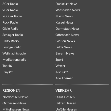
80er Radio
Frankfurt News
90er Radio
Wiesbaden News
2000er Radio
Mainz News
Rock Radio
Kassel News
Oldie Radio
Darmstadt News
Schlager Radio
Offenbach News
Party Radio
Gießen News
Lounge Radio
Fulda News
Weihnachtsradio
Bayern News
Meditationsradio
Sport
Top 40
Wetter
Playlist
Alle Orte
Alle Themen
REGIONEN
VERKEHR
Nordhessen News
Staus Hessen
Osthessen News
Blitzer Hessen
Mittelhessen News
Unfälle Hessen