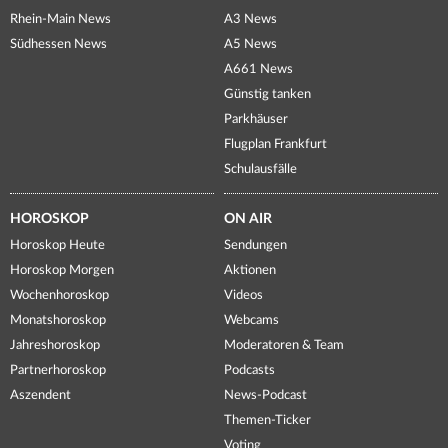
Rhein-Main News
A3 News
Südhessen News
A5 News
A661 News
Günstig tanken
Parkhäuser
Flugplan Frankfurt
Schulausfälle
HOROSKOP
ON AIR
Horoskop Heute
Sendungen
Horoskop Morgen
Aktionen
Wochenhoroskop
Videos
Monatshoroskop
Webcams
Jahreshoroskop
Moderatoren & Team
Partnerhoroskop
Podcasts
Aszendent
News-Podcast
Themen-Ticker
Voting