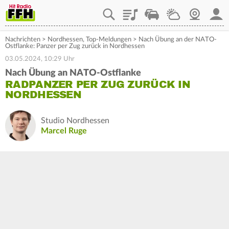
Playlist
Staupilot
Wetter
Webcam
Mein
Nachrichten
>
Nordhessen
,
Top-Meldungen
>
Nach Übung an der NATO-
Ostflanke: Panzer per Zug zurück in Nordhessen
03.05.2024, 10:29 Uhr
Nach Übung an NATO-Ostflanke
RADPANZER PER ZUG ZURÜCK IN
NORDHESSEN
Studio Nordhessen
Marcel Ruge