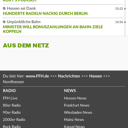
ROXY'S PODCAST
Hessen sei Dank
15:23
HUNDERTE RADELN NACKIG DURCH BERLIN
Unpünktliche Bahn
14:54
MINISTER WILL BONUSZAHLUNGEN AN BAHN-ZIELE
KOPPELN
AUS DEM NETZ
Du bist hier:
www.FFH.de
>>>
Nachrichten
>>>
Hessen
>>>
Nordhessen
RADIO
NEWS
FFH Live
Hessen News
80er Radio
Frankfurt News
90er Radio
Wiesbaden News
2000er Radio
Mainz News
Rock Radio
Kassel News