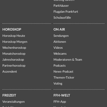
Parkhäuser
Flugplan Frankfurt
Schulausfälle
HOROSKOP
ON AIR
Horoskop Heute
Sendungen
Horoskop Morgen
Aktionen
Wochenhoroskop
Videos
Monatshoroskop
Webcams
Jahreshoroskop
Moderatoren & Team
Partnerhoroskop
Podcasts
Aszendent
News-Podcast
Themen-Ticker
Voting
FREIZEIT
FFH-WELT
Veranstaltungen
FFH-App