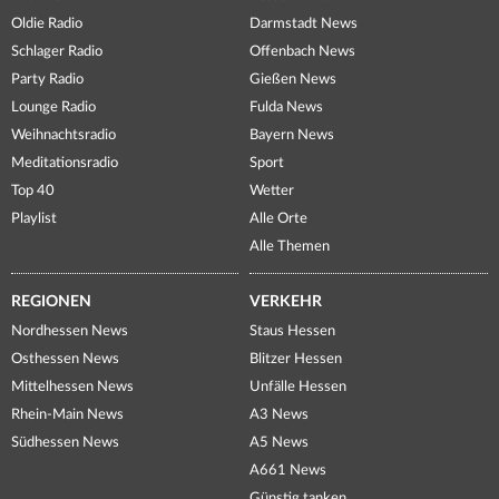
Oldie Radio
Darmstadt News
Schlager Radio
Offenbach News
Party Radio
Gießen News
Lounge Radio
Fulda News
Weihnachtsradio
Bayern News
Meditationsradio
Sport
Top 40
Wetter
Playlist
Alle Orte
Alle Themen
REGIONEN
VERKEHR
Nordhessen News
Staus Hessen
Osthessen News
Blitzer Hessen
Mittelhessen News
Unfälle Hessen
Rhein-Main News
A3 News
Südhessen News
A5 News
A661 News
Günstig tanken