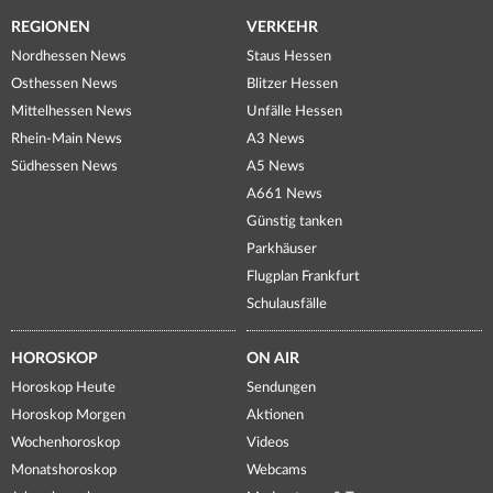
REGIONEN
VERKEHR
Nordhessen News
Staus Hessen
Osthessen News
Blitzer Hessen
Mittelhessen News
Unfälle Hessen
Rhein-Main News
A3 News
Südhessen News
A5 News
A661 News
Günstig tanken
Parkhäuser
Flugplan Frankfurt
Schulausfälle
HOROSKOP
ON AIR
Horoskop Heute
Sendungen
Horoskop Morgen
Aktionen
Wochenhoroskop
Videos
Monatshoroskop
Webcams