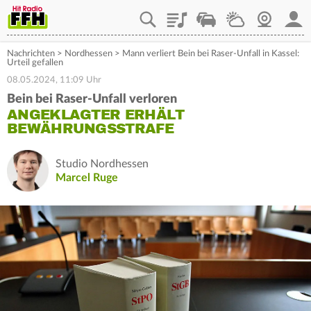
Playlist
Staupilot
Wetter
Webcam
Mein
Nachrichten
>
Nordhessen
>
Mann verliert Bein bei Raser-Unfall in Kassel:
Urteil gefallen
08.05.2024, 11:09 Uhr
Bein bei Raser-Unfall verloren
ANGEKLAGTER ERHÄLT
BEWÄHRUNGSSTRAFE
Studio Nordhessen
Marcel Ruge