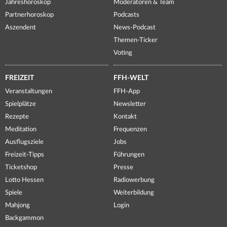
Jahreshoroskop
Moderatoren & Team
Partnerhoroskop
Podcasts
Aszendent
News-Podcast
Themen-Ticker
Voting
FREIZEIT
FFH-WELT
Veranstaltungen
FFH-App
Spielplätze
Newsletter
Rezepte
Kontakt
Meditation
Frequenzen
Ausflugsziele
Jobs
Freizeit-Tipps
Führungen
Ticketshop
Presse
Lotto Hessen
Radiowerbung
Spiele
Weiterbildung
Mahjong
Login
Backgammon