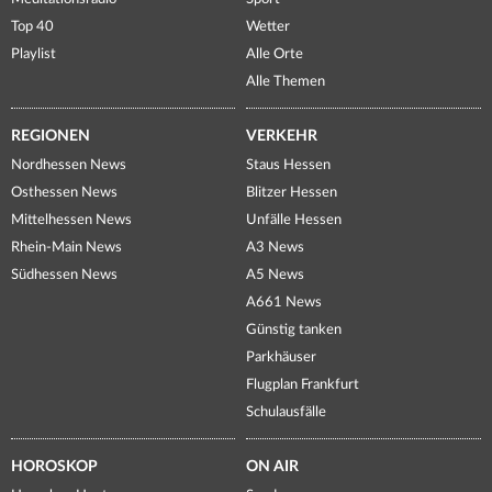
Top 40
Wetter
Playlist
Alle Orte
Alle Themen
REGIONEN
VERKEHR
Nordhessen News
Staus Hessen
Osthessen News
Blitzer Hessen
Mittelhessen News
Unfälle Hessen
Rhein-Main News
A3 News
Südhessen News
A5 News
A661 News
Günstig tanken
Parkhäuser
Flugplan Frankfurt
Schulausfälle
HOROSKOP
ON AIR