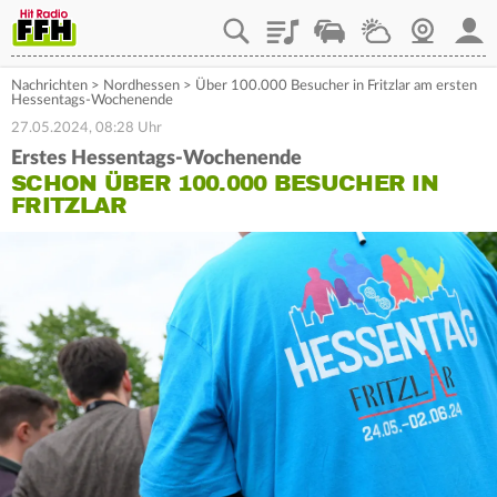
Playlist
Staupilot
Wetter
Webcam
Mein
Nachrichten
>
Nordhessen
>
Über 100.000 Besucher in Fritzlar am ersten
Hessentags-Wochenende
27.05.2024, 08:28 Uhr
Erstes Hessentags-Wochenende
SCHON ÜBER 100.000 BESUCHER IN
FRITZLAR