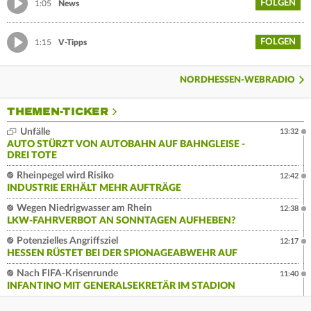
FOLGEN
1:05
News
FOLGEN
1:15
V-Tipps
NORDHESSEN-WEBRADIO
THEMEN-TICKER
Unfälle
13:32
AUTO STÜRZT VON AUTOBAHN AUF BAHNGLEISE -
DREI TOTE
Rheinpegel wird Risiko
12:42
INDUSTRIE ERHÄLT MEHR AUFTRÄGE
Wegen Niedrigwasser am Rhein
12:38
LKW-FAHRVERBOT AN SONNTAGEN AUFHEBEN?
Potenzielles Angriffsziel
12:17
HESSEN RÜSTET BEI DER SPIONAGEABWEHR AUF
Nach FIFA-Krisenrunde
11:40
INFANTINO MIT GENERALSEKRETÄR IM STADION