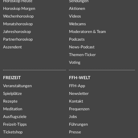
Horoskop Heute
Sendungen
Horoskop Morgen
Aktionen
Wochenhoroskop
Videos
Monatshoroskop
Webcams
Jahreshoroskop
Moderatoren & Team
Partnerhoroskop
Podcasts
Aszendent
News-Podcast
Themen-Ticker
Voting
FREIZEIT
FFH-WELT
Veranstaltungen
FFH-App
Spielplätze
Newsletter
Rezepte
Kontakt
Meditation
Frequenzen
Ausflugsziele
Jobs
Freizeit-Tipps
Führungen
Ticketshop
Presse