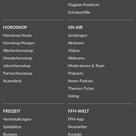
Flugplan Frankfurt
Schulausfälle
HOROSKOP
ON AIR
Horoskop Heute
Sendungen
Horoskop Morgen
Aktionen
Wochenhoroskop
Videos
Monatshoroskop
Webcams
Jahreshoroskop
Moderatoren & Team
Partnerhoroskop
Podcasts
Aszendent
News-Podcast
Themen-Ticker
Voting
FREIZEIT
FFH-WELT
Veranstaltungen
FFH-App
Spielplätze
Newsletter
Rezepte
Kontakt