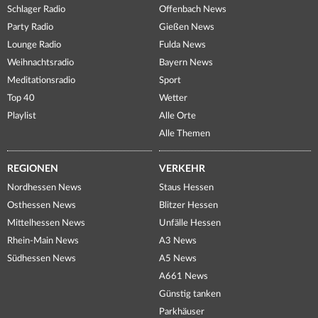
Schlager Radio
Offenbach News
Party Radio
Gießen News
Lounge Radio
Fulda News
Weihnachtsradio
Bayern News
Meditationsradio
Sport
Top 40
Wetter
Playlist
Alle Orte
Alle Themen
REGIONEN
VERKEHR
Nordhessen News
Staus Hessen
Osthessen News
Blitzer Hessen
Mittelhessen News
Unfälle Hessen
Rhein-Main News
A3 News
Südhessen News
A5 News
A661 News
Günstig tanken
Parkhäuser