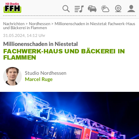
Playlist
Staupilot
Wetter
Webcam
Mein
Nachrichten
>
Nordhessen
>
Millionenschaden in Niestetal: Fachwerk-Haus
und Bäckerei in Flammen
31.05.2024, 14:12 Uhr
Millionenschaden in Niestetal
FACHWERK-HAUS UND BÄCKEREI IN
FLAMMEN
Studio Nordhessen
Marcel Ruge