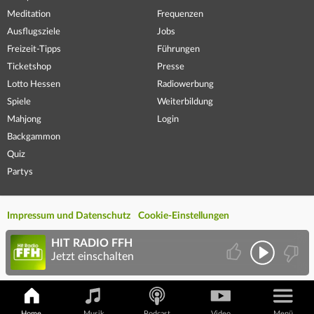
Meditation
Frequenzen
Ausflugsziele
Jobs
Freizeit-Tipps
Führungen
Ticketshop
Presse
Lotto Hessen
Radiowerbung
Spiele
Weiterbildung
Mahjong
Login
Backgammon
Quiz
Partys
Impressum und Datenschutz
Cookie-Einstellungen
HIT RADIO FFH
Jetzt einschalten
Home
Musik
Podcast
Video
Menü