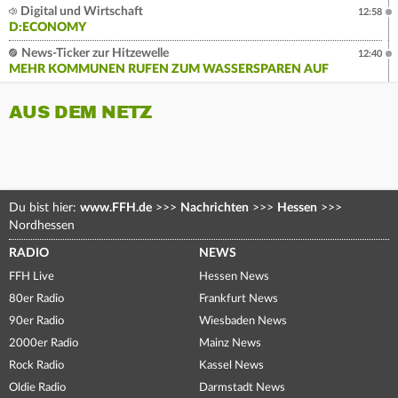
Digital und Wirtschaft
12:58
D:ECONOMY
News-Ticker zur Hitzewelle
12:40
MEHR KOMMUNEN RUFEN ZUM WASSERSPAREN AUF
AUS DEM NETZ
Du bist hier:
www.FFH.de
>>>
Nachrichten
>>>
Hessen
>>>
Nordhessen
RADIO
NEWS
FFH Live
Hessen News
80er Radio
Frankfurt News
90er Radio
Wiesbaden News
2000er Radio
Mainz News
Rock Radio
Kassel News
Oldie Radio
Darmstadt News