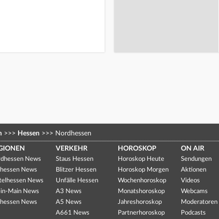
n
>>>
Hessen
>>>
Nordhessen
GIONEN
VERKEHR
HOROSKOP
ON AIR
dhessen News
Staus Hessen
Horoskop Heute
Sendungen
hessen News
Blitzer Hessen
Horoskop Morgen
Aktionen
telhessen News
Unfälle Hessen
Wochenhoroskop
Videos
in-Main News
A3 News
Monatshoroskop
Webcams
hessen News
A5 News
Jahreshoroskop
Moderatoren
A661 News
Partnerhoroskop
Podcasts