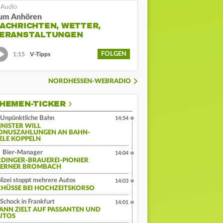
um Anhören
ACHRICHTEN, WETTER,
ERANSTALTUNGEN
FOLGEN
1:15
V-Tipps
NORDHESSEN-WEBRADIO
HEMEN-TICKER
Unpünktliche Bahn
14:54
INISTER WILL
ONUSZAHLUNGEN AN BAHN-
IELE KOPPELN
Bier-Manager
14:04
RDINGER-BRAUEREI-PIONIER
ERNER BROMBACH
lizei stoppt mehrere Autos
14:03
CHÜSSE BEI HOCHZEITSKORSO
Schock in Frankfurt
14:01
ANN ZIELT AUF PASSANTEN UND
UTOS