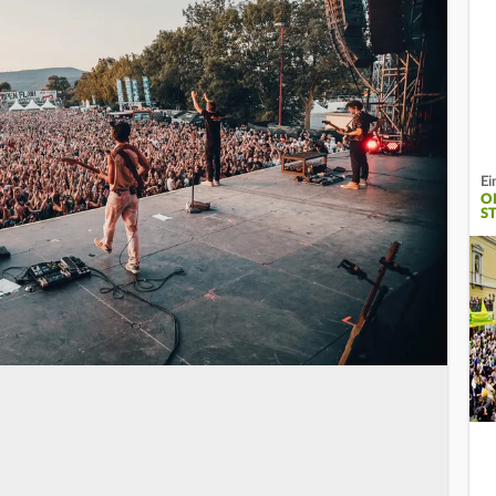
Ei
O
S