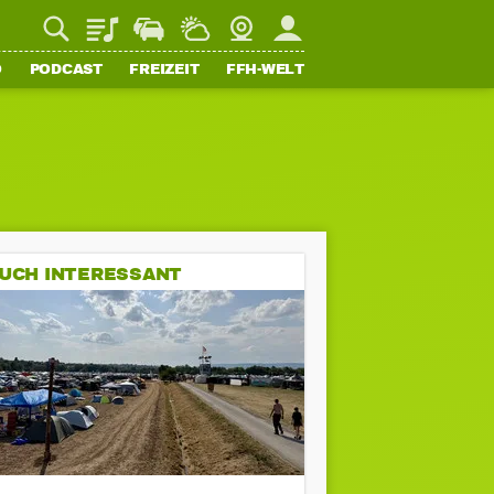
Playlist
Staupilot
Wetter
Webcam
Mein FFH
O
PODCAST
FREIZEIT
FFH-WELT
UCH INTERESSANT