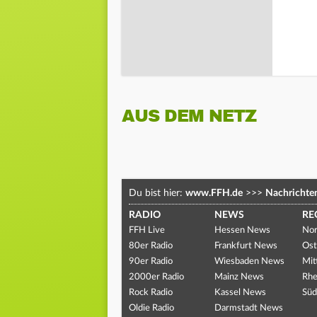
AUS DEM NETZ
Du bist hier:
www.FFH.de
>>>
Nachrichte
RADIO
NEWS
RE
FFH Live
Hessen News
Nor
80er Radio
Frankfurt News
Ost
90er Radio
Wiesbaden News
Mit
2000er Radio
Mainz News
Rhe
Rock Radio
Kassel News
Süd
Oldie Radio
Darmstadt News