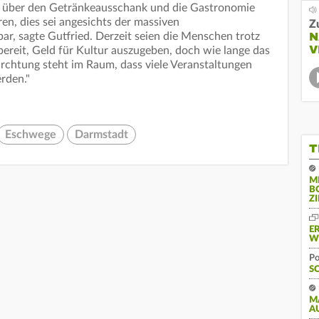
a über den Getränkeausschank und die Gastronomie
en, dies sei angesichts der massiven
Z
N
ar, sagte Gutfried. Derzeit seien die Menschen trotz
V
bereit, Geld für Kultur auszugeben, doch wie lange das
fürchtung steht im Raum, dass viele Veranstaltungen
rden."
Eschwege
Darmstadt
T
M
B
Z
E
W
Po
S
M
A