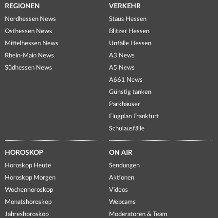
REGIONEN
VERKEHR
Nordhessen News
Staus Hessen
Osthessen News
Blitzer Hessen
Mittelhessen News
Unfälle Hessen
Rhein-Main News
A3 News
Südhessen News
A5 News
A661 News
Günstig tanken
Parkhäuser
Flugplan Frankfurt
Schulausfälle
HOROSKOP
ON AIR
Horoskop Heute
Sendungen
Horoskop Morgen
Aktionen
Wochenhoroskop
Videos
Monatshoroskop
Webcams
Jahreshoroskop
Moderatoren & Team