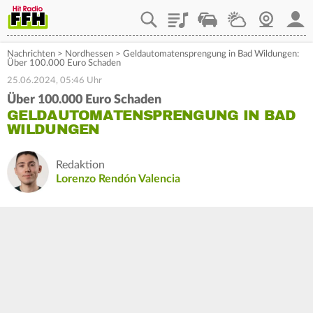
Playlist
Staupilot
Wetter
Webcam
Mein
Nachrichten
>
Nordhessen
>
Geldautomatensprengung in Bad Wildungen:
Über 100.000 Euro Schaden
25.06.2024, 05:46 Uhr
Über 100.000 Euro Schaden
GELDAUTOMATENSPRENGUNG IN BAD
WILDUNGEN
Redaktion
Lorenzo Rendón Valencia