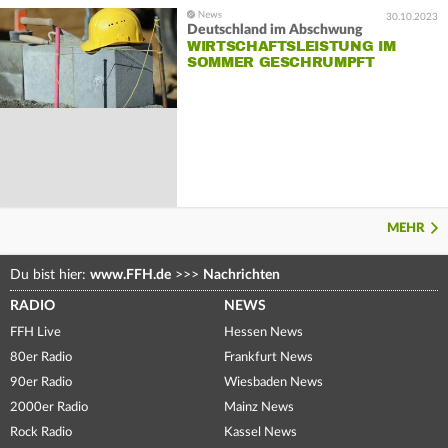
30.10.2023
Deutschland im Abschwung
WIRTSCHAFTSLEISTUNG IM
SOMMER GESCHRUMPFT
MEHR
Du bist hier:
www.FFH.de
>>>
Nachrichten
RADIO
NEWS
FFH Live
Hessen News
80er Radio
Frankfurt News
90er Radio
Wiesbaden News
2000er Radio
Mainz News
Rock Radio
Kassel News