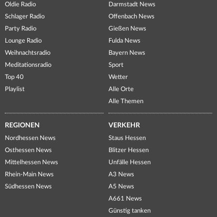
Oldie Radio
Darmstadt News
Schlager Radio
Offenbach News
Party Radio
Gießen News
Lounge Radio
Fulda News
Weihnachtsradio
Bayern News
Meditationsradio
Sport
Top 40
Wetter
Playlist
Alle Orte
Alle Themen
REGIONEN
VERKEHR
Nordhessen News
Staus Hessen
Osthessen News
Blitzer Hessen
Mittelhessen News
Unfälle Hessen
Rhein-Main News
A3 News
Südhessen News
A5 News
A661 News
Günstig tanken