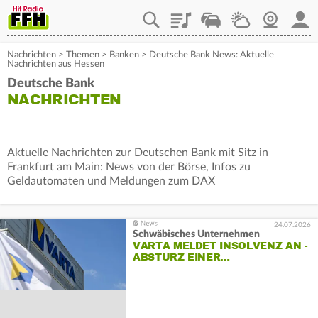
Playlist
Staupilot
Wetter
Webcam
Mein
Nachrichten
>
Themen
>
Banken
>
Deutsche Bank News: Aktuelle
Nachrichten aus Hessen
Deutsche Bank
NACHRICHTEN
Aktuelle Nachrichten zur Deutschen Bank mit Sitz in
Frankfurt am Main: News von der Börse, Infos zu
Geldautomaten und Meldungen zum DAX
24.07.2026
Schwäbisches Unternehmen
VARTA MELDET INSOLVENZ AN -
ABSTURZ EINER…