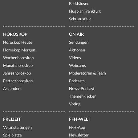
Parkhäuser
Flugplan Frankfurt
Schulausfälle
HOROSKOP
ON AIR
Horoskop Heute
Sendungen
Horoskop Morgen
Aktionen
Wochenhoroskop
Videos
Monatshoroskop
Webcams
Jahreshoroskop
Moderatoren & Team
Partnerhoroskop
Podcasts
Aszendent
News-Podcast
Themen-Ticker
Voting
FREIZEIT
FFH-WELT
Veranstaltungen
FFH-App
Spielplätze
Newsletter